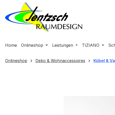
m Hauptinhalt springen
Zur Suche springen
Zur Hauptnavigation springen
Home
Onlineshop
Leistungen
TIZIANO
Sc
Onlineshop
Deko & Wohnaccessoires
Kübel & V
Bildergalerie überspringen