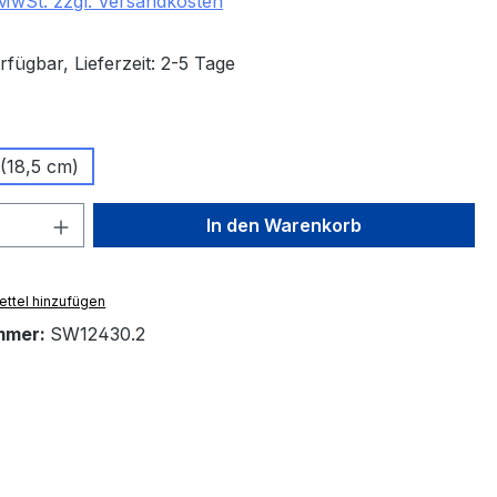
. MwSt. zzgl. Versandkosten
fügbar, Lieferzeit: 2-5 Tage
swählen
(18,5 cm)
 Anzahl: Gib den gewünschten Wert ein 
In den Warenkorb
ttel hinzufügen
mmer:
SW12430.2