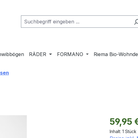
hwibbögen
RÄDER
FORMANO
Riema Bio-Wohnd
asen
Regulärer Pr
59,95 
Inhalt:
1 Stück