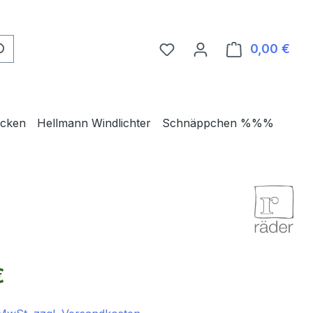
0,00 €
Ware
ecken
Hellmann Windlichter
Schnäppchen %%%
eis:
€