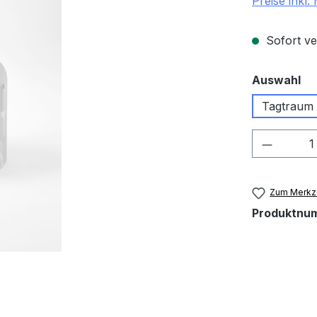
Preise inkl
Sofort ver
au
Auswahl
Tagtraum 
Produkt
Zum Merkze
Produktnu