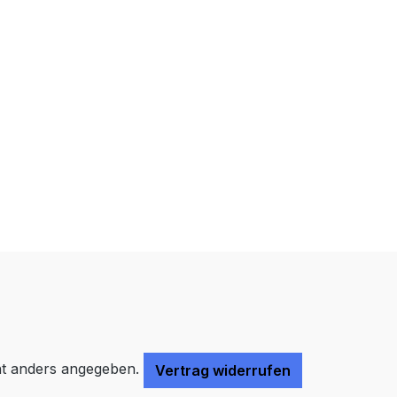
Farben invertieren
Monochrom
Niedrige Sättigung
Hohe Sättigung
Links unterstreichen
Gut lesbare Schrift
Überschriften
Animationen stoppen
hervorheben
Großer Cursor
Leseführung
t anders angegeben.
Vertrag widerrufen