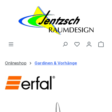
Zum Hauptinhalt springen
Ware
Onlineshop
Gardinen & Vorhänge
Bildergalerie überspringen