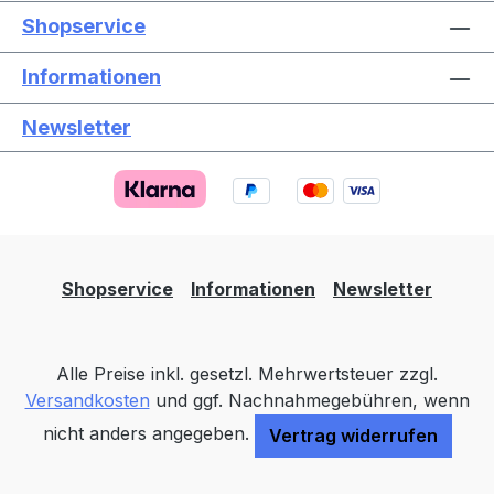
Shopservice
Informationen
Newsletter
Text vergrößern
Hochkontrastmodus
Farben invertieren
Monochrom
Niedrige Sättigung
Hohe Sättigung
Shopservice
Informationen
Newsletter
Links unterstreichen
Gut lesbare Schrift
Alle Preise inkl. gesetzl. Mehrwertsteuer zzgl.
Animationen stoppen
Überschriften hervorheben
Versandkosten
und ggf. Nachnahmegebühren, wenn
nicht anders angegeben.
Vertrag widerrufen
Großer Cursor
Leseführung