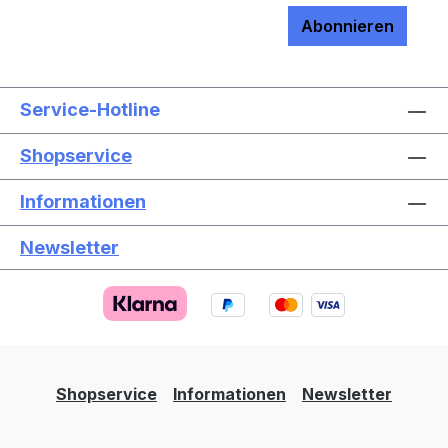
Abonnieren
Service-Hotline
Shopservice
Informationen
Newsletter
Text vergrößern
Hochkontrastmodus
Farben invertieren
Monochrom
Niedrige Sättigung
Hohe Sättigung
Shopservice
Informationen
Newsletter
Links unterstreichen
Gut lesbare Schrift