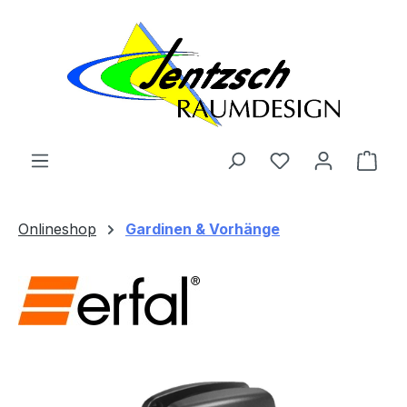
Zum Hauptinhalt springen
Ware
Onlineshop
Gardinen & Vorhänge
Bildergalerie überspringen