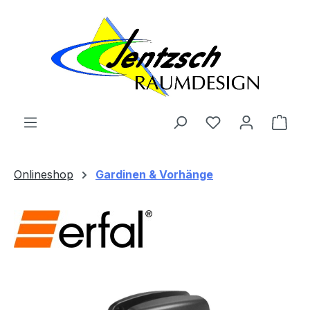
Zum Hauptinhalt springen
Ware
Onlineshop
Gardinen & Vorhänge
Bildergalerie überspringen