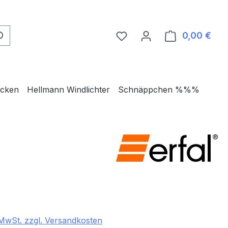
0,00 €
Ware
ecken
Hellmann Windlichter
Schnäppchen %%%
eis:
. MwSt. zzgl. Versandkosten