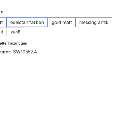
auswählen
te
tt
edelstahlfarben
gold matt
messing antik
nd
weiß
ttel hinzufügen
mmer:
SW10557.4