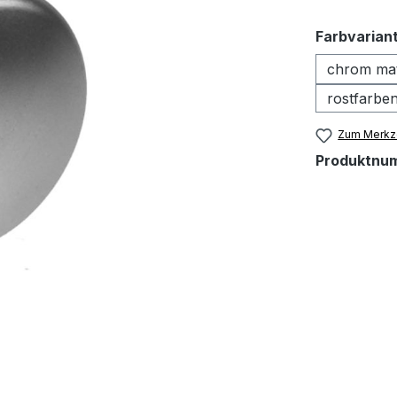
Farbvarian
chrom ma
rostfarbe
Zum Merkze
Produktnu