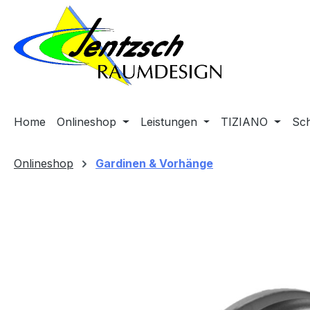
m Hauptinhalt springen
Zur Suche springen
Zur Hauptnavigation springen
Home
Onlineshop
Leistungen
TIZIANO
Sc
Onlineshop
Gardinen & Vorhänge
Bildergalerie überspringen