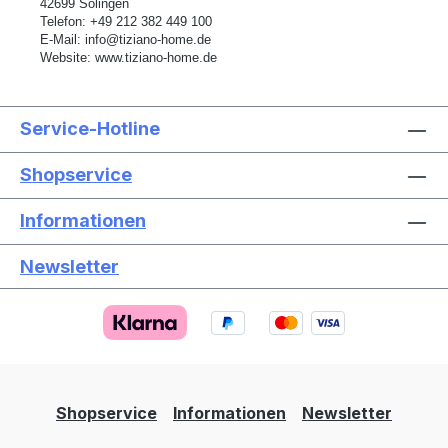
42699 Solingen
Telefon:
+49 212 382 449 100
E-Mail:
info@tiziano-home.de
Website:
www.tiziano-home.de
Service-Hotline
Shopservice
Informationen
Newsletter
Text vergrößern
Hochkontrastmodus
Farben invertieren
Monochrom
Niedrige Sättigung
Hohe Sättigung
Shopservice
Informationen
Newsletter
Links unterstreichen
Gut lesbare Schrift