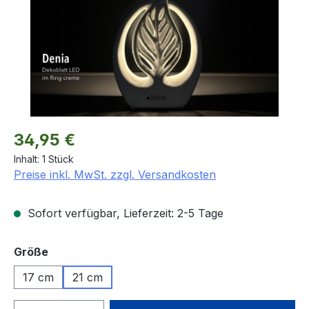
Regulärer Preis:
34,95 €
Inhalt:
1 Stück
Preise inkl. MwSt. zzgl. Versandkosten
Sofort verfügbar, Lieferzeit: 2-5 Tage
auswählen
Größe
17 cm
21 cm