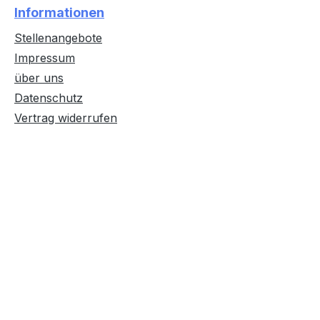
Informationen
Stellenangebote
Impressum
über uns
Datenschutz
Vertrag widerrufen
Text vergrößern
Hochkontrastmodus
Farben invertieren
Monochrom
Niedrige Sättigung
Hohe Sättigung
Links unterstreichen
Gut lesbare Schrift