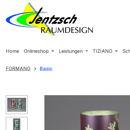
m Hauptinhalt springen
Zur Suche springen
Zur Hauptnavigation springen
Home
Onlineshop
Leistungen
TIZIANO
Sc
FORMANO
Basic
Bildergalerie überspringen