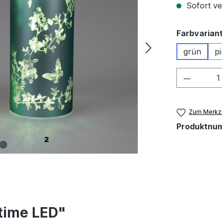
Sofort ver
Farbvarian
grün
p
Produkt
Zum Merkze
Produktnu
time LED"