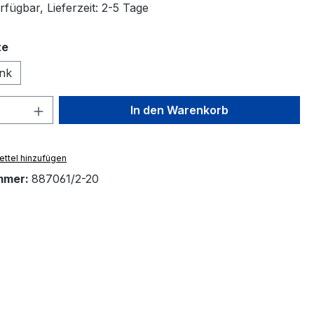
fügbar, Lieferzeit: 2-5 Tage
auswählen
te
ink
 Anzahl: Gib den gewünschten Wert ein 
In den Warenkorb
ttel hinzufügen
mmer:
887061/2-20