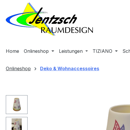
m Hauptinhalt springen
Zur Suche springen
Zur Hauptnavigation springen
Home
Onlineshop
Leistungen
TIZIANO
Sc
Onlineshop
Deko & Wohnaccessoires
Bildergalerie überspringen