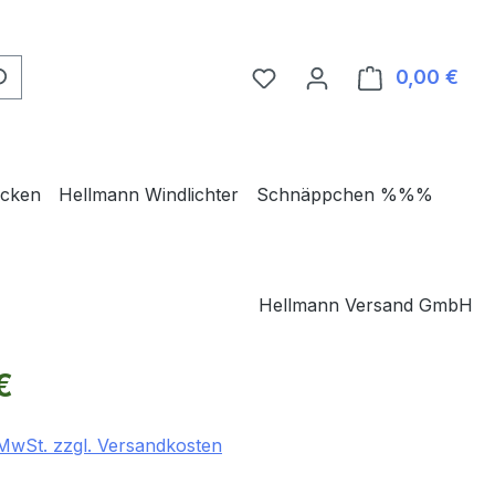
0,00 €
Ware
ecken
Hellmann Windlichter
Schnäppchen %%%
Hellmann Versand GmbH
eis:
€
. MwSt. zzgl. Versandkosten