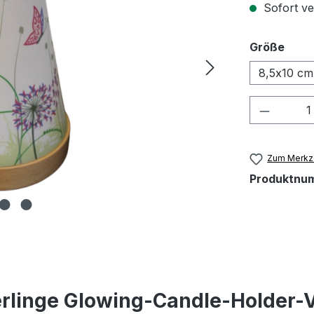
Sofort ver
ausw
Größe
8,5x10 cm
Produkt
Zum Merkze
Produktnu
rlinge Glowing-Candle-Holder-