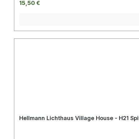
Regulärer Preis:
15,50 €
Hellmann Lichthaus Village House - H21 Sp