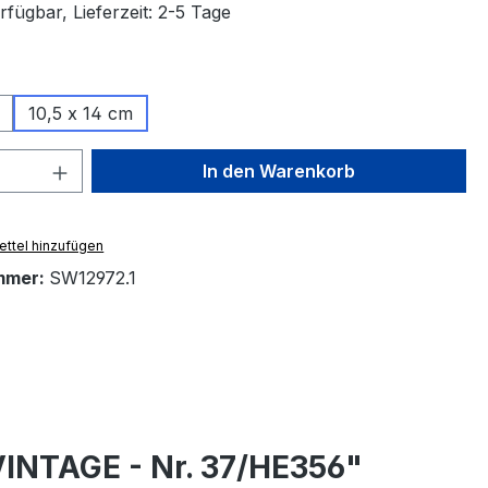
fügbar, Lieferzeit: 2-5 Tage
ählen
10,5 x 14 cm
 Anzahl: Gib den gewünschten Wert ein 
In den Warenkorb
ttel hinzufügen
mmer:
SW12972.1
VINTAGE - Nr. 37/HE356"