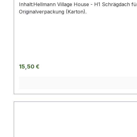
Inhalt:Hellmann Village House - H1 Schrägdach für
Originalverpackung (Karton).
Regulärer Preis:
15,50 €