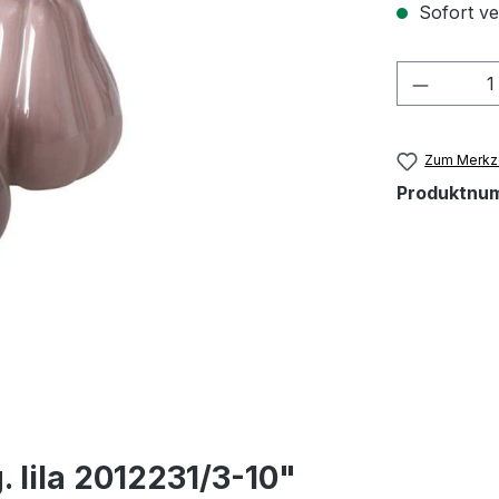
Sofort ver
Produkt
Zum Merkze
Produktnu
. lila 2012231/3-10"