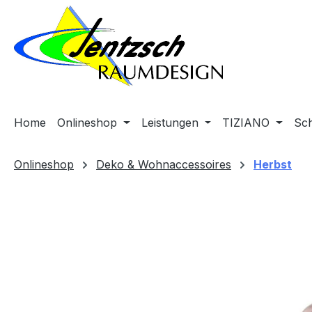
m Hauptinhalt springen
Zur Suche springen
Zur Hauptnavigation springen
Home
Onlineshop
Leistungen
TIZIANO
Sc
Onlineshop
Deko & Wohnaccessoires
Herbst
Bildergalerie überspringen