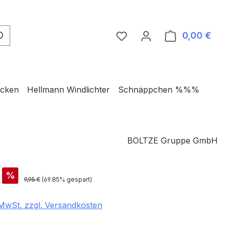
0,00 €
Ware
ecken
Hellmann Windlichter
Schnäppchen %%%
BOLTZE Gruppe GmbH
is:
%
Regulärer Preis:
9,95 €
(69.85% gespart)
. MwSt. zzgl. Versandkosten