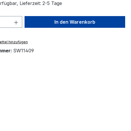
fügbar, Lieferzeit: 2-5 Tage
 Anzahl: Gib den gewünschten Wert ein 
In den Warenkorb
ttel hinzufügen
mmer:
SW11409