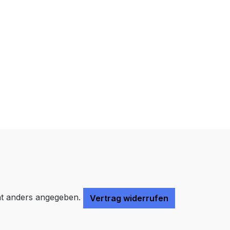
Farben invertieren
Monochrom
Niedrige Sättigung
Hohe Sättigung
Links unterstreichen
Gut lesbare Schrift
Überschriften
Animationen stoppen
hervorheben
Großer Cursor
Leseführung
t anders angegeben.
Vertrag widerrufen
Bilder ausblenden
Zurücksetzen