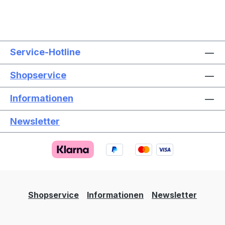
Service-Hotline
Shopservice
Informationen
Newsletter
Text vergrößern
Hochkontrastmodus
Farben invertieren
Monochrom
Niedrige Sättigung
Hohe Sättigung
Shopservice
Informationen
Newsletter
Links unterstreichen
Gut lesbare Schrift