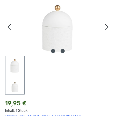
Bildergalerie überspringen
Regulärer Preis:
19,95 €
Inhalt:
1 Stück