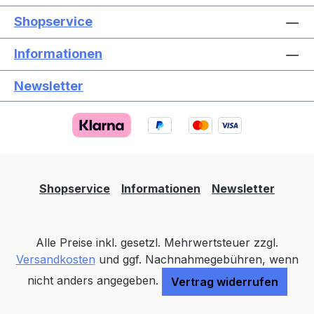
Shopservice
Informationen
Newsletter
Text vergrößern
Hochkontrastmodus
Farben invertieren
Monochrom
Niedrige Sättigung
Hohe Sättigung
Shopservice
Informationen
Newsletter
Links unterstreichen
Gut lesbare Schrift
Alle Preise inkl. gesetzl. Mehrwertsteuer zzgl.
Animationen stoppen
Überschriften hervorheben
Versandkosten
und ggf. Nachnahmegebühren, wenn
nicht anders angegeben.
Vertrag widerrufen
Großer Cursor
Leseführung