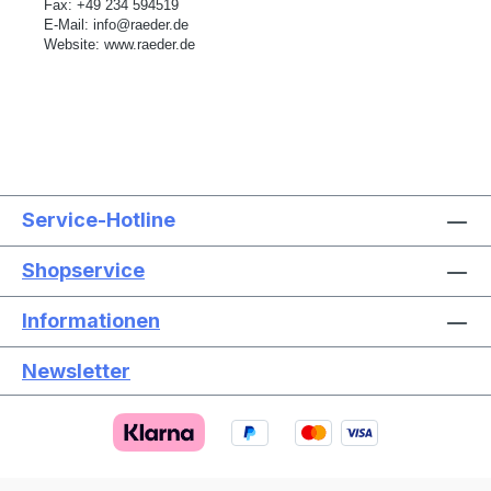
Fax: +49 234 594519
E-Mail:
info@raeder.de
Website:
www.raeder.de
Service-Hotline
Shopservice
Informationen
Newsletter
Text vergrößern
Hochkontrastmodus
Farben invertieren
Monochrom