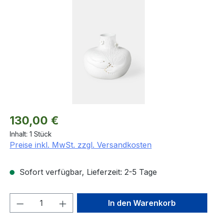
Bildergalerie überspringen
Regulärer Preis:
130,00 €
Inhalt:
1 Stück
Preise inkl. MwSt. zzgl. Versandkosten
Sofort verfügbar, Lieferzeit: 2-5 Tage
Produkt Anzahl: Gib den gewünschten We
In den Warenkorb