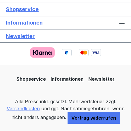
Shopservice
Informationen
Newsletter
Text vergrößern
Hochkontrastmodus
Farben invertieren
Monochrom
Niedrige Sättigung
Hohe Sättigung
Shopservice
Informationen
Newsletter
Links unterstreichen
Gut lesbare Schrift
Alle Preise inkl. gesetzl. Mehrwertsteuer zzgl.
Animationen stoppen
Überschriften hervorheben
Versandkosten
und ggf. Nachnahmegebühren, wenn
nicht anders angegeben.
Vertrag widerrufen
Großer Cursor
Leseführung