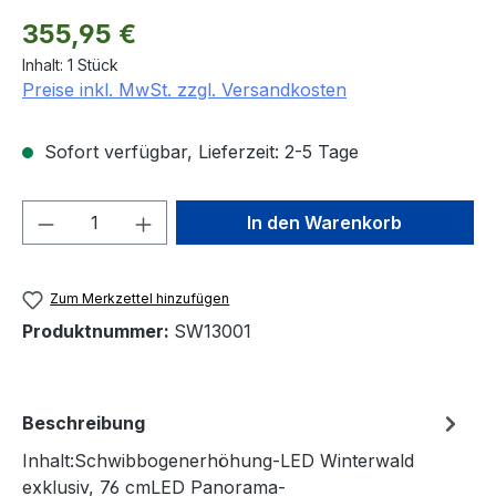
Regulärer Preis:
355,95 €
Inhalt:
1 Stück
Preise inkl. MwSt. zzgl. Versandkosten
Sofort verfügbar, Lieferzeit: 2-5 Tage
Produkt Anzahl: Gib den gewünschten We
In den Warenkorb
Zum Merkzettel hinzufügen
Produktnummer:
SW13001
Beschreibung
Inhalt:Schwibbogenerhöhung-LED Winterwald
exklusiv, 76 cmLED Panorama-