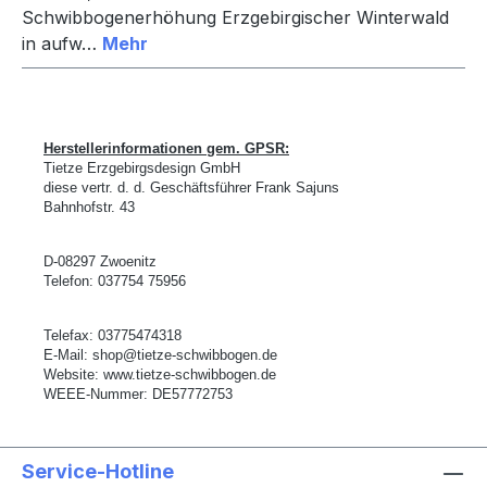
Schwibbogenerhöhung Erzgebirgischer Winterwald
in aufw…
Mehr
Herstellerinformationen gem. GPSR:
Tietze Erzgebirgsdesign GmbH
diese vertr. d. d. Gesch
ä
ftsf
ü
hrer Frank Sajuns
Bahnhofstr. 43
D-
08297 Zwoenitz
Telefon: 037754 75956
Telefax: 03775474318
E-Mail:
shop@tietze-schwibbogen.de
Website:
www.tietze-schwibbogen.de
WEEE-Nummer: DE57772753
Service-Hotline