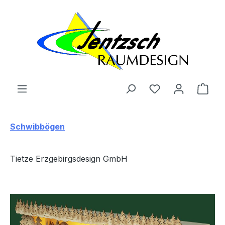
Zum Hauptinhalt springen
Ware
Schwibbögen
Tietze Erzgebirgsdesign GmbH
Bildergalerie überspringen