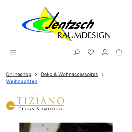
Zum Hauptinhalt springen
Ware
Onlineshop
Deko & Wohnaccessoires
Weihnachten
Bildergalerie überspringen