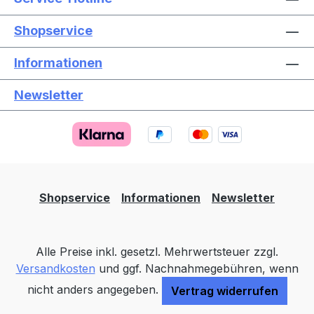
Shopservice
Informationen
Newsletter
Text vergrößern
Hochkontrastmodus
Farben invertieren
Monochrom
Niedrige Sättigung
Hohe Sättigung
Shopservice
Informationen
Newsletter
Links unterstreichen
Gut lesbare Schrift
Alle Preise inkl. gesetzl. Mehrwertsteuer zzgl.
Animationen stoppen
Überschriften hervorheben
Versandkosten
und ggf. Nachnahmegebühren, wenn
nicht anders angegeben.
Vertrag widerrufen
Großer Cursor
Leseführung