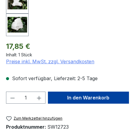
Regulärer Preis:
17,85 €
Inhalt:
1 Stück
Preise inkl. MwSt. zzgl. Versandkosten
Sofort verfügbar, Lieferzeit: 2-5 Tage
Produkt Anzahl: Gib den gewünschten We
In den Warenkorb
Zum Merkzettel hinzufügen
Produktnummer:
SW12723