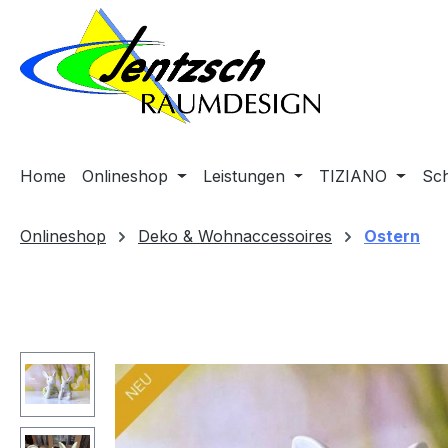
m Hauptinhalt springen
Zur Suche springen
Zur Hauptnavigation springen
Home
Onlineshop
Leistungen
TIZIANO
Sc
Onlineshop
Deko & Wohnaccessoires
Ostern
Bildergalerie überspringen