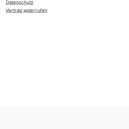
Datenschutz
Vertrag widerrufen
Text vergrößern
Hochkontrastmodus
Farben invertieren
Monochrom
Niedrige Sättigung
Hohe Sättigung
Links unterstreichen
Gut lesbare Schrift
Überschriften
Animationen stoppen
hervorheben