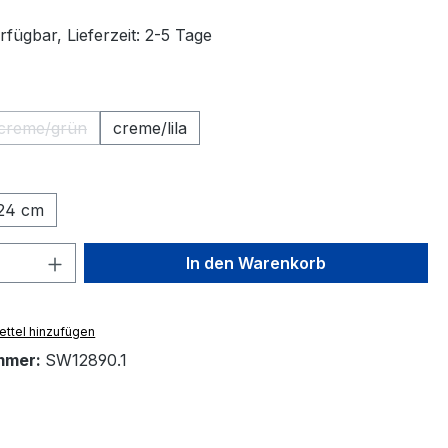
fügbar, Lieferzeit: 2-5 Tage
ählen
creme/grün
creme/lila
(Diese Option ist zurzeit nicht verfügbar.)
ählen
24 cm
 Anzahl: Gib den gewünschten Wert ein 
In den Warenkorb
ttel hinzufügen
mmer:
SW12890.1