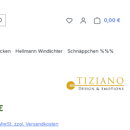
0,00 €
Ware
ecken
Hellmann Windlichter
Schnäppchen %%%
eis:
€
. MwSt. zzgl. Versandkosten