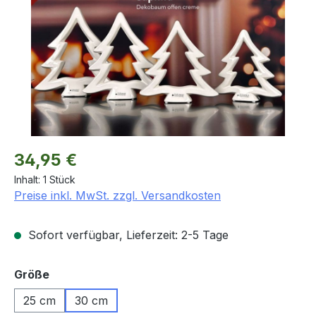
Regulärer Preis:
34,95 €
Inhalt:
1 Stück
Preise inkl. MwSt. zzgl. Versandkosten
Sofort verfügbar, Lieferzeit: 2-5 Tage
auswählen
Größe
25 cm
30 cm