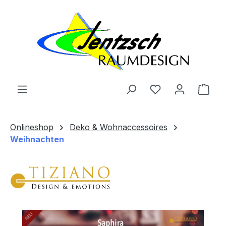
Zum Hauptinhalt springen
Ware
Onlineshop
Deko & Wohnaccessoires
Weihnachten
Bildergalerie überspringen