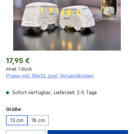
Regulärer Preis:
17,95 €
Inhalt:
1 Stück
Preise inkl. MwSt. zzgl. Versandkosten
Sofort verfügbar, Lieferzeit: 2-5 Tage
auswählen
Größe
13 cm
18 cm