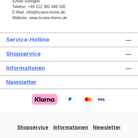
42699 Solingen
Telefon:
+49 212 382 449 100
E-Mail:
info@tiziano-home.de
Website:
www.tiziano-home.de
Service-Hotline
Shopservice
Informationen
Newsletter
Text vergrößern
Hochkontrastmodus
Farben invertieren
Monochrom
Niedrige Sättigung
Hohe Sättigung
Shopservice
Informationen
Newsletter
Links unterstreichen
Gut lesbare Schrift