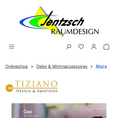
Zum Hauptinhalt springen
Ware
Onlineshop
Deko & Wohnaccessoires
Mare
Bildergalerie überspringen