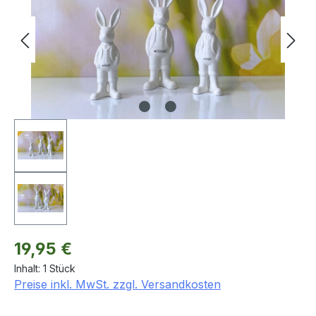
Regulärer Preis:
19,95 €
Inhalt:
1 Stück
Preise inkl. MwSt. zzgl. Versandkosten