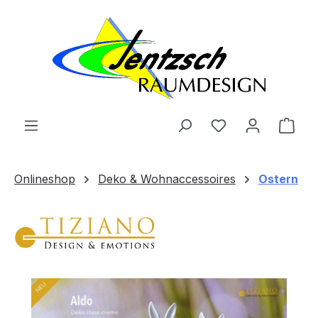
Zum Hauptinhalt springen
Ware
Onlineshop
Deko & Wohnaccessoires
Ostern
Bildergalerie überspringen