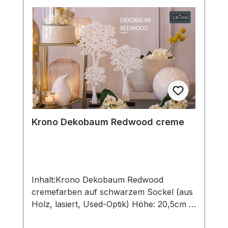
Hause liebevoll in Szene und erhalten so
eine ganz besonderes Flair. Hergestellt in
aufwendiger Handarbeit – jedes mit ganz
eigenem Zauber. Hinweis:Die Maßangaben
entsprechen der Herstellerangabe von
Tiziano und sind ca-Werte. Eventuelle
Besonderheiten oder Abweichungen
werden gesondert in der
Artikelbeschreibung beschrieben.
Krono Dekobaum Redwood creme
Inhalt:Krono Dekobaum Redwood
cremefarben auf schwarzem Sockel (aus
Holz, lasiert, Used-Optik) Höhe: 20,5cm /
30,5cn / 40,5 cmohne Deko und Floristik