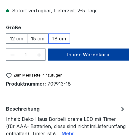
Sofort verfügbar, Lieferzeit: 2-5 Tage
auswählen
Größe
12 cm
15 cm
18 cm
Produkt Anzahl: Gib den gewünschten We
In den Warenkorb
Zum Merkzettel hinzufügen
Produktnummer:
709913-18
Beschreibung
Inhalt: Deko Haus Borbelli creme LED mit Timer
(für AAA- Batterien, diese sind nicht imLieferumfang
enthalten). Timer ist 6…
Mehr