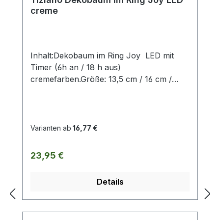
creme
Inhalt:Dekobaum im Ring Joy LED mit
Timer (6h an / 18 h aus)
cremefarben.Größe: 13,5 cm / 16 cm /
20,5 cm.ohne Deko und Floristik Die
stilvollen und exklusiven Kollektionen von
Tiziano bestechen in ihrer Gesamtheit
durch ihr Design in den Formen und ihren
Varianten ab
16,77 €
harmonischen Silhouetten. Vielfache
Kombinationsmöglichkeiten aus Figuren –
Regulärer Preis:
23,95 €
Kübeln und Töpfen – Lampen – Schalen –
Teelichtern und Vasen schaffen
Details
gestalterischen Raum für mehr
Individualität. Setzen Sie mit Ihrem
ausgewählten Designobjekten Ihr zu