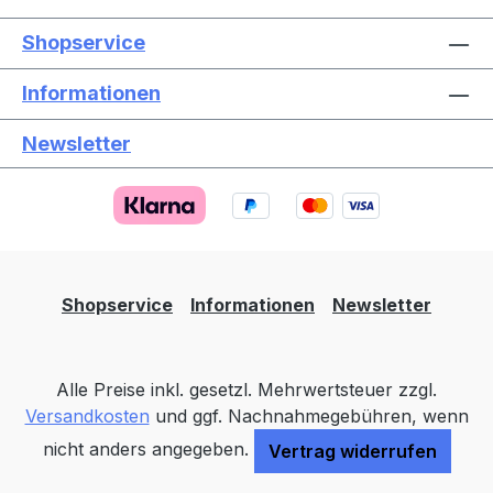
Shopservice
Informationen
Newsletter
Text vergrößern
Hochkontrastmodus
Farben invertieren
Monochrom
Niedrige Sättigung
Hohe Sättigung
Shopservice
Informationen
Newsletter
Links unterstreichen
Gut lesbare Schrift
Alle Preise inkl. gesetzl. Mehrwertsteuer zzgl.
Animationen stoppen
Überschriften hervorheben
Versandkosten
und ggf. Nachnahmegebühren, wenn
nicht anders angegeben.
Vertrag widerrufen
Großer Cursor
Leseführung