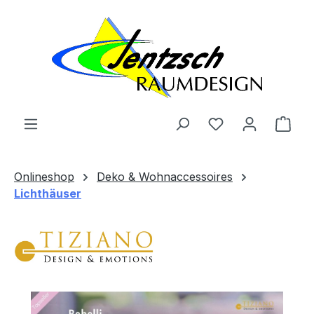
Zum Hauptinhalt springen
Ware
Onlineshop
Deko & Wohnaccessoires
Lichthäuser
Bildergalerie überspringen