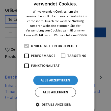
verwendet Cookies.
auswählen
Größe
Wir verwenden Cookies, um die
Benutzerfreundlichkeit unserer Website zu
16 cm
20 cm
verbessern. Durch die weitere Nutzung
unserer Webseite stimmen Sie der
Produkt Anzahl: Gib den gewünschten We
Verwendung von Cookies gemäß unserer
In den Warenkorb
Cookie-Richtlinie zu.
Weitere Informationen
UNBEDINGT ERFORDERLICH
Zum Merkzettel hinzufügen
PERFORMANCE
TARGETING
Produktnummer:
SW12852.1
FUNKTIONALITÄT
Beschreibung
ALLE AKZEPTIEREN
Inhalt:Deko Just Married Paar mit LED Band mit
Timer für 2x AAA BatterienVarianten: sitzend rund
ALLE ABLEHNEN
(Höhe: 16 cm) oder stehend…
Mehr
DETAILS ANZEIGEN