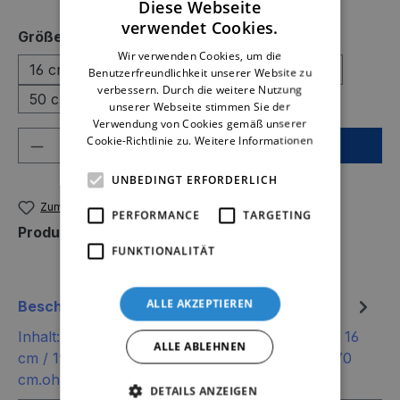
Diese Webseite
verwendet Cookies.
auswählen
Größe
Wir verwenden Cookies, um die
16 cm
19 cm
24 cm
30 cm
40 cm
Benutzerfreundlichkeit unserer Website zu
verbessern. Durch die weitere Nutzung
50 cm
60 cm
unserer Webseite stimmen Sie der
Verwendung von Cookies gemäß unserer
Produkt Anzahl: Gib den gewünschten We
Cookie-Richtlinie zu.
Weitere Informationen
In den Warenkorb
UNBEDINGT ERFORDERLICH
Zum Merkzettel hinzufügen
PERFORMANCE
TARGETING
Produktnummer:
703481-30
FUNKTIONALITÄT
ALLE AKZEPTIEREN
Beschreibung
Inhalt:Deko Palme Guano cremefarbenGrößen: 16
ALLE ABLEHNEN
cm / 19 cm / 24 cm / 30 cm / 40 cm / 50 cm / 70
cm.ohne Deko und Floristik Die…
Mehr
DETAILS ANZEIGEN