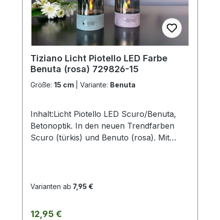
Herstellerangabe von Tiziano und sind ca-
Werte. Eventuelle Besonderheiten oder
Abweichungen werden gesondert in der
Artikelbeschreibung beschrieben.
Tiziano Licht Piotello LED Farbe
Benuta (rosa) 729826-15
Größe:
15 cm
|
Variante:
Benuta
Inhalt:Licht Piotello LED Scuro/Benuta,
Betonoptik. In den neuen Trendfarben
Scuro (türkis) und Benuto (rosa). Mit
LED-Beleuchtung (für 2xAA-
Batterien).Größe: 10,5cm / 12,5cm /
15cm.ohne Deko und Floristik Die
stilvollen und exklusiven Kollektionen von
Varianten ab
7,95 €
Tiziano bestechen in ihrer Gesamtheit
durch ihr Design, ihre Formen und
Regulärer Preis:
12,95 €
harmonische Silhouetten. Vielfache