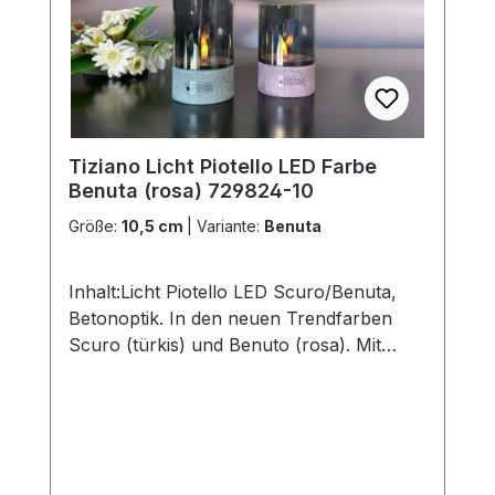
werden in aufwendiger Handarbeit
hergestellt, so dass jedes seinen ganz
eigenen Zauber inne hat. Hinweis:Die
Maßangaben entsprechen der
Herstellerangabe von Tiziano und sind ca-
Werte. Eventuelle Besonderheiten oder
Tiziano Licht Piotello LED Farbe
Abweichungen werden gesondert in der
Benuta (rosa) 729824-10
Artikelbeschreibung beschrieben.
Größe:
10,5 cm
|
Variante:
Benuta
Inhalt:Licht Piotello LED Scuro/Benuta,
Betonoptik. In den neuen Trendfarben
Scuro (türkis) und Benuto (rosa). Mit
LED-Beleuchtung (für 2xAA-
Batterien).Größe: 10,5cm / 12,5cm /
15cm.ohne Deko und Floristik Die
stilvollen und exklusiven Kollektionen von
Tiziano bestechen in ihrer Gesamtheit