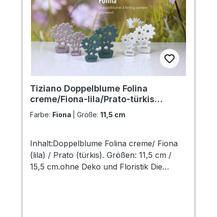
eigenen Zauber inne hat. Hinweis:Die
Maßangaben entsprechen der
Herstellerangabe von Tiziano und sind ca-
Werte. Eventuelle Besonderheiten oder
Abweichungen werden gesondert in der
Artikelbeschreibung beschrieben.
Tiziano Doppelblume Folina
creme/Fiona-lila/Prato-türkis
734162-11
Farbe:
Fiona
|
Größe:
11,5 cm
Inhalt:Doppelblume Folina creme/ Fiona
(lila) / Prato (türkis). Größen: 11,5 cm /
15,5 cm.ohne Deko und Floristik Die
stilvollen und exklusiven Kollektionen von
Tiziano bestechen in ihrer Gesamtheit
durch ihr Design, ihre Formen und
harmonische Silhouetten. Vielfache