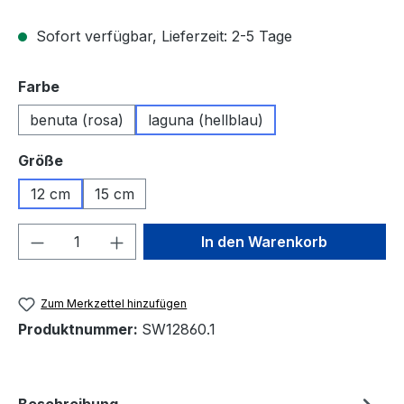
Sofort verfügbar, Lieferzeit: 2-5 Tage
auswählen
Farbe
benuta (rosa)
laguna (hellblau)
auswählen
Größe
12 cm
15 cm
Produkt Anzahl: Gib den gewünschten We
In den Warenkorb
Zum Merkzettel hinzufügen
Produktnummer:
SW12860.1
Beschreibung