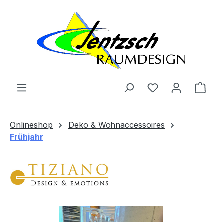
Zum Hauptinhalt springen
Ware
Onlineshop
Deko & Wohnaccessoires
Frühjahr
Bildergalerie überspringen