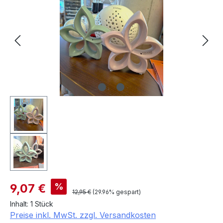
Verkaufspreis:
%
9,07 €
Regulärer Preis:
12,95 €
(29.96% gespart)
Inhalt:
1 Stück
Preise inkl. MwSt. zzgl. Versandkosten