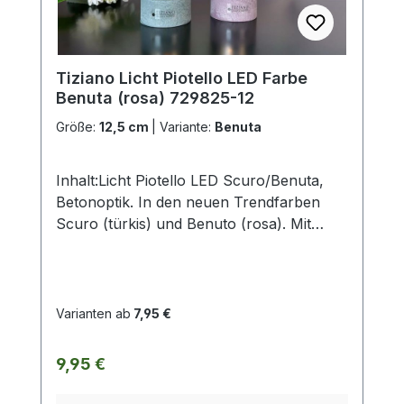
Tiziano Licht Piotello LED Farbe
Benuta (rosa) 729825-12
Größe:
12,5 cm
|
Variante:
Benuta
Inhalt:Licht Piotello LED Scuro/Benuta,
Betonoptik. In den neuen Trendfarben
Scuro (türkis) und Benuto (rosa). Mit
LED-Beleuchtung (für 2xAA-
Batterien).Größe: 10,5cm / 12,5cm /
15cm.ohne Deko und Floristik Die
stilvollen und exklusiven Kollektionen von
Varianten ab
7,95 €
Tiziano bestechen in ihrer Gesamtheit
durch ihr Design, ihre Formen und
Regulärer Preis:
9,95 €
harmonische Silhouetten. Vielfache
Kombinationsmöglichkeiten aus Figuren,