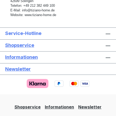
42699 Solingen
Telefon:
+49 212 382 449 100
E-Mail:
info@tiziano-home.de
Website:
www.tiziano-home.de
Service-Hotline
Shopservice
Informationen
Newsletter
Text vergrößern
Hochkontrastmodus
Farben invertieren
Monochrom
Niedrige Sättigung
Hohe Sättigung
Shopservice
Informationen
Newsletter
Links unterstreichen
Gut lesbare Schrift