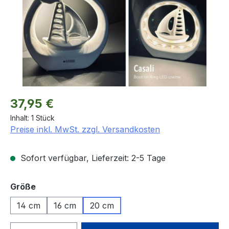
Regulärer Preis:
37,95 €
Inhalt:
1 Stück
Preise inkl. MwSt. zzgl. Versandkosten
Sofort verfügbar, Lieferzeit: 2-5 Tage
auswählen
Größe
14 cm
16 cm
20 cm