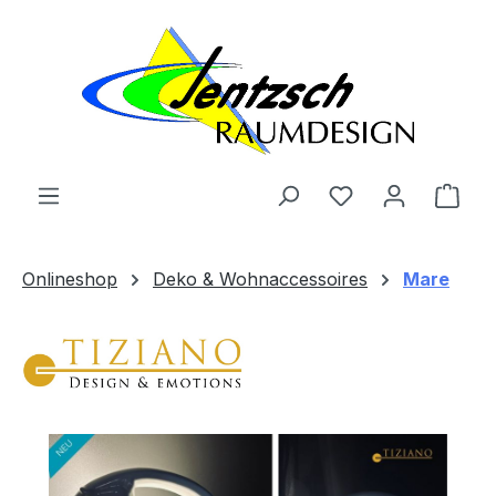
Zum Hauptinhalt springen
Ware
Onlineshop
Deko & Wohnaccessoires
Mare
Bildergalerie überspringen