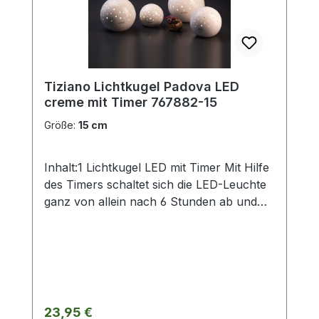
Hause liebevoll in Szene und erhalten so
eine ganz besonderes Flair. Hergestellt in
aufwendiger Handarbeit – jedes mit ganz
eigenem Zauber. Hinweis:Die Maßangaben
entsprechen der Herstellerangabe von
Tiziano Lichtkugel Padova LED
Tiziano und sind ca-Werte. Eventuelle
creme mit Timer 767882-15
Besonderheiten oder Abweichungen
werden gesondert in der
Größe:
15 cm
Artikelbeschreibung beschrieben.
Inhalt:1 Lichtkugel LED mit Timer Mit Hilfe
des Timers schaltet sich die LED-Leuchte
ganz von allein nach 6 Stunden ab und
nach weiteren 18 Stunden wieder ein.
Verwendung mit 3x AAA-Batterien (diese
sind nicht im Lieferumfang
enthalten). Größen: 15 cm / 18 cm / 21 cm
/24 cm.ohne Deko und Floristik Die
stilvollen und exklusiven Kollektionen von
Regulärer Preis:
23,95 €