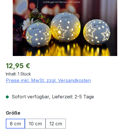
Regulärer Preis:
12,95 €
Inhalt:
1 Stück
Preise inkl. MwSt. zzgl. Versandkosten
Sofort verfügbar, Lieferzeit: 2-5 Tage
auswählen
Größe
8 cm
10 cm
12 cm