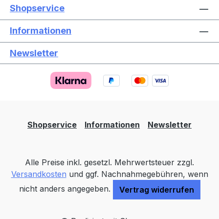
Shopservice
Informationen
Newsletter
Text vergrößern
Hochkontrastmodus
Farben invertieren
Monochrom
Niedrige Sättigung
Hohe Sättigung
Shopservice
Informationen
Newsletter
Links unterstreichen
Gut lesbare Schrift
Alle Preise inkl. gesetzl. Mehrwertsteuer zzgl.
Animationen stoppen
Überschriften hervorheben
Versandkosten
und ggf. Nachnahmegebühren, wenn
nicht anders angegeben.
Vertrag widerrufen
Großer Cursor
Leseführung