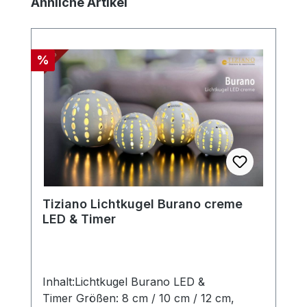
Produktgalerie überspringen
Ähnliche Artikel
Rabatt
%
Tiziano Lichtkugel Burano creme
LED & Timer
Inhalt:Lichtkugel Burano LED &
Timer Größen: 8 cm / 10 cm / 12 cm,