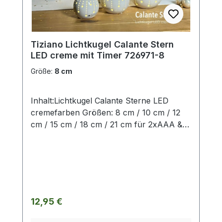
Maßangaben entsprechen der
Herstellerangabe von Tiziano und sind ca-
Werte. Eventuelle Besonderheiten oder
Tiziano Lichtkugel Calante Stern
Abweichungen werden gesondert in der
LED creme mit Timer 726971-8
Artikelbeschreibung beschrieben.
Größe:
8 cm
Inhalt:Lichtkugel Calante Sterne LED
cremefarben Größen: 8 cm / 10 cm / 12
cm / 15 cm / 18 cm / 21 cm für 2xAAA &
Timer (die AAA-Batterien sind nicht im
Lieferumfang enthalten!) ohne Deko und
Floristik Die stilvollen und exklusiven
Kollektionen von Tiziano bestechen in
ihrer Gesamtheit durch ihr Design in den
Formen und ihren harmonischen
Regulärer Preis:
12,95 €
Silhouetten. Vielfache
Kombinationsmöglichkeiten aus Figuren –