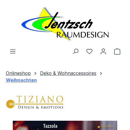
Zum Hauptinhalt springen
Ware
Onlineshop
Deko & Wohnaccessoires
Weihnachten
Bildergalerie überspringen