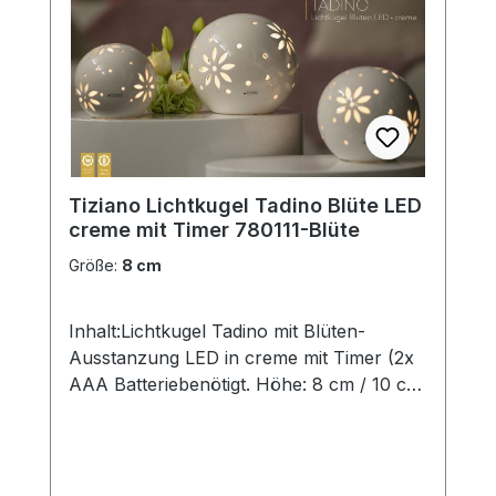
eigenen Zauber inne hat. Hinweis:Die
Maßangaben entsprechen der
Herstellerangabe von Tiziano und sind ca-
Werte. Eventuelle Besonderheiten oder
Abweichungen werden gesondert in der
Artikelbeschreibung beschrieben.
Tiziano Lichtkugel Tadino Blüte LED
creme mit Timer 780111-Blüte
Größe:
8 cm
Inhalt:Lichtkugel Tadino mit Blüten-
Ausstanzung LED in creme mit Timer (2x
AAA Batteriebenötigt. Höhe: 8 cm / 10 cm
/ 12 cm.ohne Deko und Floristik Die
stilvollen und exklusiven Kollektionen von
Tiziano bestechen in ihrer Gesamtheit
durch ihr Design in den Formen und ihren