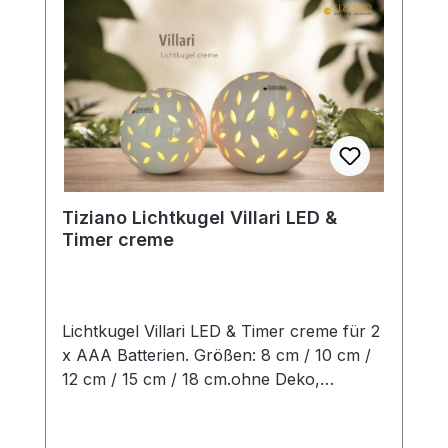
besonderes Flair. Die Designerstücke
werden in aufwendiger Handarbeit
hergestellt, so dass jedes seinen ganz
eigenen Zauber inne hat. Hinweis:Die
Maßangaben entsprechen der
Herstellerangabe von Tiziano und sind ca-
Werte. Eventuelle Besonderheiten oder
Abweichungen werden gesondert in der
Artikelbeschreibung beschrieben.
Tiziano Lichtkugel Villari LED &
Timer creme
Lichtkugel Villari LED & Timer creme für 2
x AAA Batterien. Größen: 8 cm / 10 cm /
12 cm / 15 cm / 18 cm.ohne Deko,
Batterien und Floristik Die stilvollen und
exklusiven Kollektionen von Tiziano