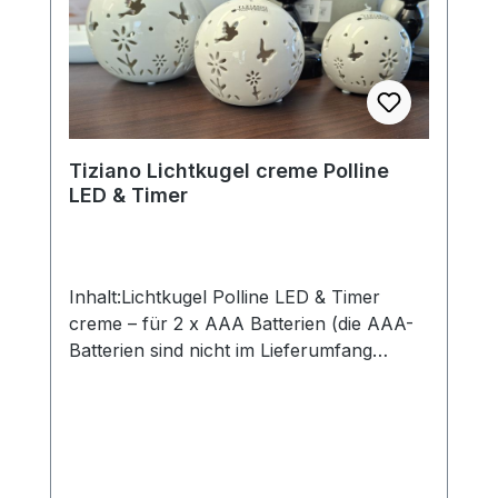
eigenen Zauber inne hat. Hinweis:Die
Maßangaben entsprechen der
Herstellerangabe von Tiziano und sind ca-
Werte. Eventuelle Besonderheiten oder
Abweichungen werden gesondert in der
Artikelbeschreibung beschrieben.
Tiziano Lichtkugel creme Polline
LED & Timer
Inhalt:Lichtkugel Polline LED & Timer
creme – für 2 x AAA Batterien (die AAA-
Batterien sind nicht im Lieferumfang
enthalten). Größe: 8 cm / 10 cm / 12
cm.ohne Deko und Floristik. Die stilvollen
und exklusiven Kollektionen von Tiziano
bestechen in ihrer Gesamtheit durch ihr
Design, ihre Formen und harmonische