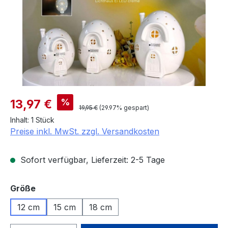
Verkaufspreis:
%
13,97 €
Regulärer Preis:
19,95 €
(29.97% gespart)
Inhalt:
1 Stück
Preise inkl. MwSt. zzgl. Versandkosten
Sofort verfügbar, Lieferzeit: 2-5 Tage
auswählen
Größe
12 cm
15 cm
18 cm