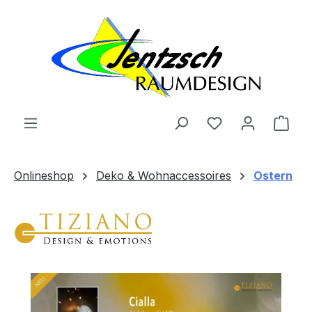
Zum Hauptinhalt springen
Ware
Onlineshop
Deko & Wohnaccessoires
Ostern
Bildergalerie überspringen