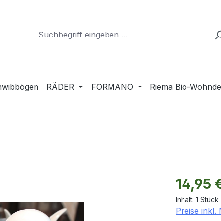
hwibbögen
RÄDER
FORMANO
Riema Bio-Wohnd
Regulärer Pr
14,95 
Inhalt:
1 Stück
Preise inkl