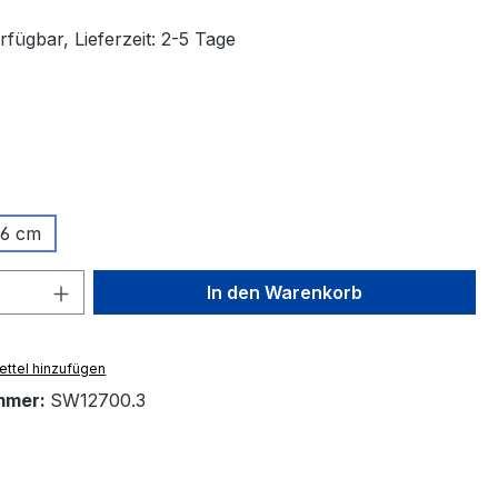
fügbar, Lieferzeit: 2-5 Tage
ählen
ählen
16 cm
 Anzahl: Gib den gewünschten Wert ein 
In den Warenkorb
ttel hinzufügen
mmer:
SW12700.3