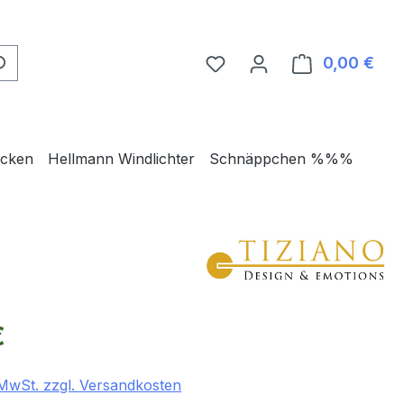
0,00 €
Ware
ecken
Hellmann Windlichter
Schnäppchen %%%
eis:
€
. MwSt. zzgl. Versandkosten