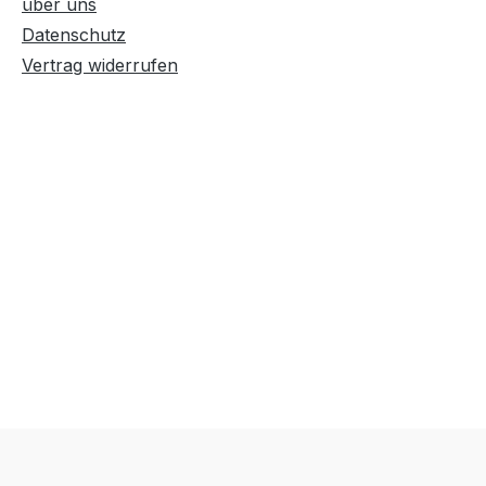
über uns
Datenschutz
Vertrag widerrufen
Text vergrößern
Hochkontrastmodus
Farben invertieren
Monochrom
Niedrige Sättigung
Hohe Sättigung
Links unterstreichen
Gut lesbare Schrift
Überschriften
Animationen stoppen
hervorheben