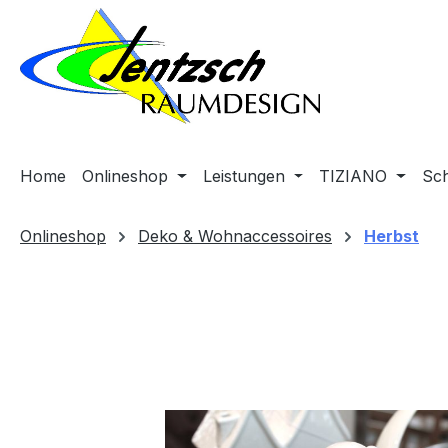
m Hauptinhalt springen
Zur Suche springen
Zur Hauptnavigation springen
Home
Onlineshop
Leistungen
TIZIANO
Sc
Onlineshop
Deko & Wohnaccessoires
Herbst
Bildergalerie überspringen