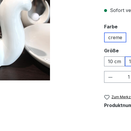
Sofort ver
ausw
Farbe
creme
ausw
Größe
10 cm
Produkt
Zum Merkze
Produktnu