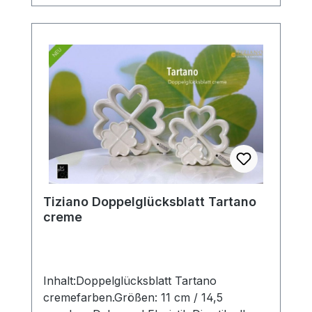
Designobjekten Ihr zu Hause liebevoll in
Szene und erhalten so ein ganz
besonderes Flair. Die Designerstücke
werden in aufwendiger Handarbeit
hergestellt, so dass jedes seinen ganz
eigenen Zauber inne hat. Hinweis:Die
Maßangaben entsprechen der
Herstellerangabe von Tiziano und sind ca-
Werte. Eventuelle Besonderheiten oder
Abweichungen werden gesondert in der
Artikelbeschreibung beschrieben.
Tiziano Doppelglücksblatt Tartano
creme
Inhalt:Doppelglücksblatt Tartano
cremefarben.Größen: 11 cm / 14,5