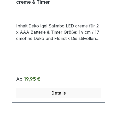
creme & Timer
Inhalt:Deko Igel Salimbo LED creme für 2
x AAA Batterie & Timer Größe: 14 cm / 17
cmohne Deko und Floristik Die stilvollen
und exklusiven Kollektionen von Tiziano
bestechen in ihrer Gesamtheit durch ihr
Design, ihre Formen und harmonische
Silhouetten. Vielfache
Kombinationsmöglichkeiten aus Figuren,
Kübeln, Töpfen, Lampen, Schalen,
Regulärer Preis:
Ab
19,95 €
Teelichtern und Vasen schaffen
gestalterischen Raum für mehr
Details
Individualität. Setzen Sie mit ausgewählten
Designobjekten Ihr zu Hause liebevoll in
Szene und erhalten so ein ganz
besonderes Flair. Die Designerstücke