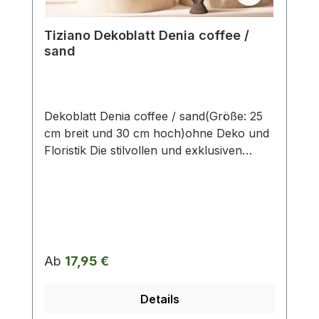
Artikelbeschreibung beschrieben.
Tiziano Dekoblatt Denia coffee /
sand
Dekoblatt Denia coffee / sand(Größe: 25
cm breit und 30 cm hoch)ohne Deko und
Floristik Die stilvollen und exklusiven
Kollektionen von Tiziano bestechen in
ihrer Gesamtheit durch ihr Design, ihre
Formen und harmonische
Silhouetten. Vielfache
Kombinationsmöglichkeiten aus Figuren,
Kübeln, Töpfen, Lampen, Schalen,
Regulärer Preis:
Ab
17,95 €
Teelichtern und Vasen schaffen
gestalterischen Raum für mehr
Details
Individualität. Setzen Sie mit ausgewählten