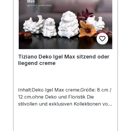
eigenem Zauber. Hinweis:Die Maßangaben
entsprechen der Herstellerangabe von
Tiziano und sind ca-Werte. Eventuelle
Besonderheiten oder Abweichungen
werden gesondert in der
Artikelbeschreibung beschrieben.
Tiziano Deko Igel Max sitzend oder
liegend creme
Inhalt:Deko Igel Max creme.Größe: 8 cm /
12 cm.ohne Deko und Floristik Die
stilvollen und exklusiven Kollektionen von
Tiziano bestechen in ihrer Gesamtheit
durch ihr Design, ihre Formen und
harmonische Silhouetten. Vielfache