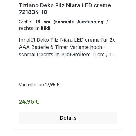
Tiziano Deko Pilz Niara LED creme
721834-18
Größe:
18 cm (schmale Ausführung /
rechts im Bild)
Inhalt:1 Deko Pilz Niara LED creme für 2x
AAA Batterie & Timer Variante hoch =
schmal (rechts im Bild)Größen: 11 cm / 13
cm / 18cm / 25 cmVariante breit (links im
Bild) Größen: 14,5cm / 20 cmohne
Deko und Floristik Die stilvollen und
exklusiven Kollektionen von Tiziano
Varianten ab
17,95 €
bestechen in ihrer Gesamtheit durch ihr
Design in den Formen und ihren
Regulärer Preis:
24,95 €
harmonischen Silhouetten. Vielfache
Kombinationsmöglichkeiten aus Figuren –
Details
Kübeln und Töpfen – Lampen – Schalen –
Teelichtern und Vasen schaffen
gestalterischen Raum für mehr