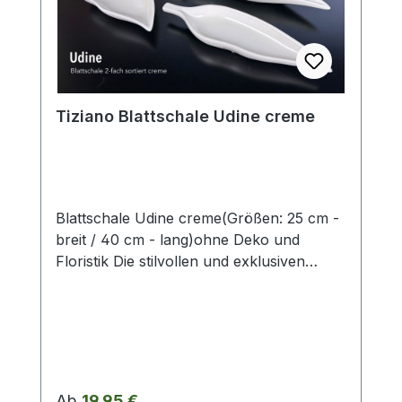
Herstellerangabe von Tiziano und sind ca-
Werte. Eventuelle Besonderheiten oder
Abweichungen werden gesondert in der
Artikelbeschreibung beschrieben.
Tiziano Blattschale Udine creme
Blattschale Udine creme(Größen: 25 cm -
breit / 40 cm - lang)ohne Deko und
Floristik Die stilvollen und exklusiven
Kollektionen von Tiziano bestechen in
ihrer Gesamtheit durch ihr Design, ihre
Formen und harmonische
Silhouetten. Vielfache
Kombinationsmöglichkeiten aus Figuren,
Kübeln, Töpfen, Lampen, Schalen,
Regulärer Preis:
Ab
19,95 €