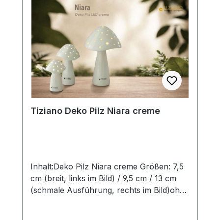
werden in aufwendiger Handarbeit
hergestellt, so dass jedes seinen ganz
eigenen Zauber inne hat. Hinweis:Die
Maßangaben entsprechen der
Herstellerangabe von Tiziano und sind ca-
Werte. Eventuelle Besonderheiten oder
Abweichungen werden gesondert in der
Artikelbeschreibung beschrieben.
Tiziano Deko Pilz Niara creme
Inhalt:Deko Pilz Niara creme Größen: 7,5
cm (breit, links im Bild) / 9,5 cm / 13 cm
(schmale Ausführung, rechts im Bild)ohne
Deko und Floristik Die stilvollen und
exklusiven Kollektionen von Tiziano