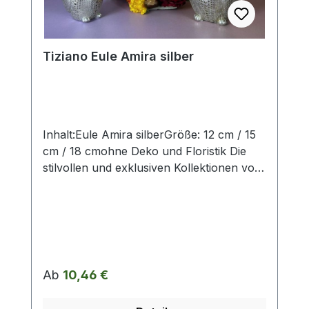
Abweichungen werden gesondert in der
Artikelbeschreibung beschrieben.
Tiziano Eule Amira silber
Inhalt:Eule Amira silberGröße: 12 cm / 15
cm / 18 cmohne Deko und Floristik Die
stilvollen und exklusiven Kollektionen von
Tiziano bestechen in ihrer Gesamtheit
durch ihr Design, ihre Formen und
harmonische Silhouetten. Vielfache
Kombinationsmöglichkeiten aus Figuren,
Kübeln, Töpfen, Lampen, Schalen,
Teelichtern und Vasen schaffen
Regulärer Preis:
Ab
10,46 €
gestalterischen Raum für mehr
Individualität. Setzen Sie mit ausgewählten