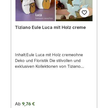
Werte. Eventuelle Besonderheiten oder
Abweichungen werden gesondert in der
Artikelbeschreibung beschrieben.
Tiziano Eule Luca mit Holz creme
Inhalt:Eule Luca mit Holz cremeohne
Deko und Floristik Die stilvollen und
exklusiven Kollektionen von Tiziano
bestechen in ihrer Gesamtheit durch ihr
Design, ihre Formen und harmonische
Silhouetten. Vielfache
Kombinationsmöglichkeiten aus Figuren,
Kübeln, Töpfen, Lampen, Schalen,
Teelichtern und Vasen schaffen
Regulärer Preis:
Ab
9,76 €
gestalterischen Raum für mehr