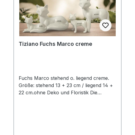
Tiziano und sind ca-Werte. Eventuelle
Besonderheiten oder Abweichungen
werden gesondert in der
Artikelbeschreibung beschrieben.
Tiziano Fuchs Marco creme
Fuchs Marco stehend o. liegend creme.
Größe: stehend 13 + 23 cm / liegend 14 +
22 cm.ohne Deko und Floristik Die
stilvollen und exklusiven Kollektionen von
Tiziano bestechen in ihrer Gesamtheit
durch ihr Design, ihre Formen und
harmonische Silhouetten. Vielfache
Kombinationsmöglichkeiten aus Figuren,