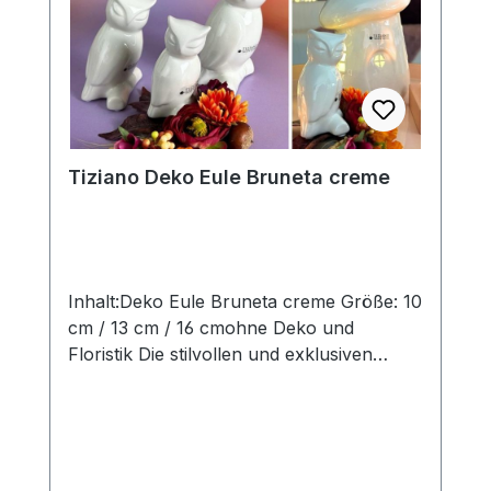
entsprechen der Herstellerangabe von
Tiziano und sind ca-Werte. Eventuelle
Besonderheiten oder Abweichungen
werden gesondert in der
Artikelbeschreibung beschrieben.
Tiziano Deko Eule Bruneta creme
Inhalt:Deko Eule Bruneta creme Größe: 10
cm / 13 cm / 16 cmohne Deko und
Floristik Die stilvollen und exklusiven
Kollektionen von Tiziano bestechen in
ihrer Gesamtheit durch ihr Design, ihre
Formen und harmonische
Silhouetten. Vielfache
Kombinationsmöglichkeiten aus Figuren,