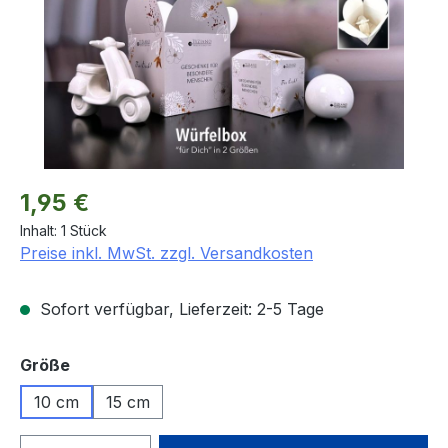
Regulärer Preis:
1,95 €
Inhalt:
1 Stück
Preise inkl. MwSt. zzgl. Versandkosten
Sofort verfügbar, Lieferzeit: 2-5 Tage
auswählen
Größe
10 cm
15 cm