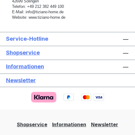
42699 Solingen
Telefon:
+49 212 382 449 100
E-Mail:
info@tiziano-home.de
Website:
www.tiziano-home.de
Service-Hotline
Shopservice
Informationen
Newsletter
Text vergrößern
Hochkontrastmodus
Farben invertieren
Monochrom
Niedrige Sättigung
Hohe Sättigung
Shopservice
Informationen
Newsletter
Links unterstreichen
Gut lesbare Schrift