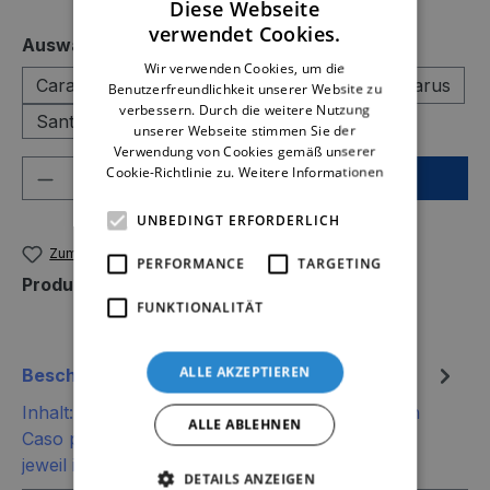
Diese Webseite
verwendet Cookies.
auswählen
Auswahl
Wir verwenden Cookies, um die
Caravan Caso
Hund Rocky
Karussell Ikarus
Benutzerfreundlichkeit unserer Website zu
verbessern. Durch die weitere Nutzung
Santa Kopf Nico
unserer Webseite stimmen Sie der
Verwendung von Cookies gemäß unserer
Produkt Anzahl: Gib den gewünschten We
Cookie-Richtlinie zu.
Weitere Informationen
In den Warenkorb
UNBEDINGT ERFORDERLICH
Zum Merkzettel hinzufügen
PERFORMANCE
TARGETING
Produktnummer:
SW12816.4
FUNKTIONALITÄT
ALLE AKZEPTIEREN
Beschreibung
Inhalt:Hänger Crazy Santa Kopf Nico / Caravan
ALLE ABLEHNEN
Caso pink / Karussell Ikarus oder Hund Rocky,
jeweil in schwarzem Geschenkkart…
Mehr
DETAILS ANZEIGEN