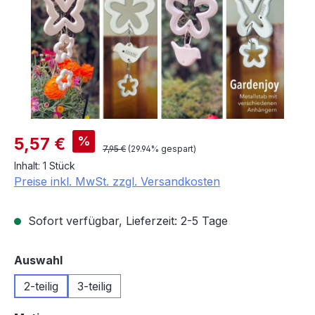
Verkaufspreis:
%
5,57 €
Regulärer Preis:
7,95 €
(29.94% gespart)
Inhalt:
1 Stück
Preise inkl. MwSt. zzgl. Versandkosten
Sofort verfügbar, Lieferzeit: 2-5 Tage
auswählen
Auswahl
2-teilig
3-teilig