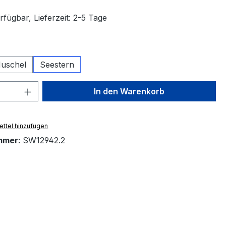
fügbar, Lieferzeit: 2-5 Tage
swählen
uschel
Seestern
 Anzahl: Gib den gewünschten Wert ein 
In den Warenkorb
ttel hinzufügen
mmer:
SW12942.2