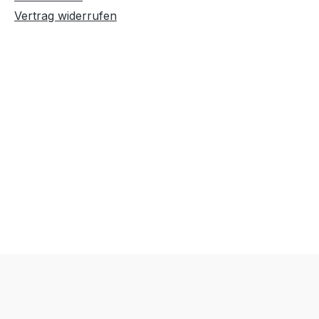
Vertrag widerrufen
Text vergrößern
Hochkontrastmodus
Farben invertieren
Monochrom
Niedrige Sättigung
Hohe Sättigung
Links unterstreichen
Gut lesbare Schrift
Überschriften
Animationen stoppen
hervorheben