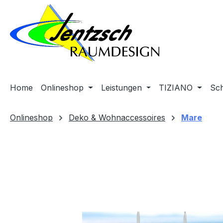
m Hauptinhalt springen
Zur Suche springen
Zur Hauptnavigation springen
Home
Onlineshop
Leistungen
TIZIANO
Sc
Onlineshop
Deko & Wohnaccessoires
Mare
Bildergalerie überspringen