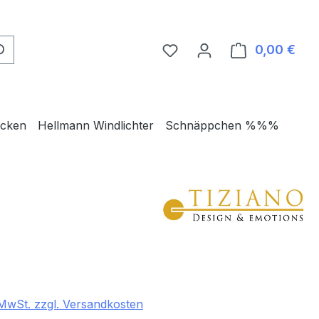
0,00 €
Ware
ecken
Hellmann Windlichter
Schnäppchen %%%
eis:
. MwSt. zzgl. Versandkosten