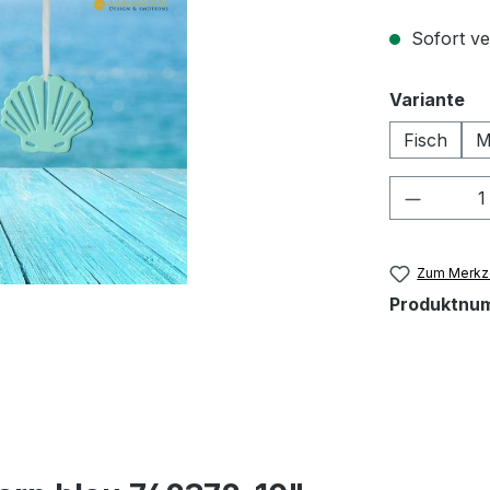
Sofort ver
au
Variante
Fisch
M
Produkt
Zum Merkze
Produktnu