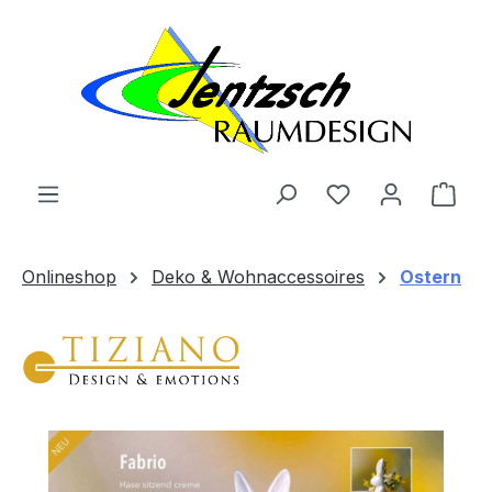
Zum Hauptinhalt springen
Ware
Onlineshop
Deko & Wohnaccessoires
Ostern
Bildergalerie überspringen