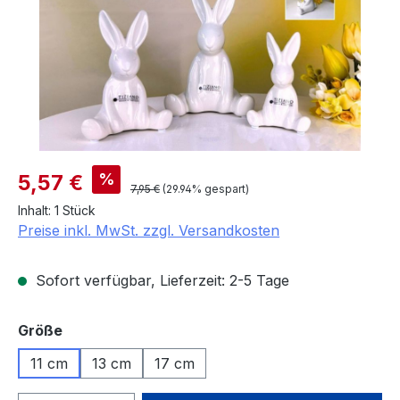
Verkaufspreis:
%
5,57 €
Regulärer Preis:
7,95 €
(29.94% gespart)
Inhalt:
1 Stück
Preise inkl. MwSt. zzgl. Versandkosten
Sofort verfügbar, Lieferzeit: 2-5 Tage
auswählen
Größe
11 cm
13 cm
17 cm