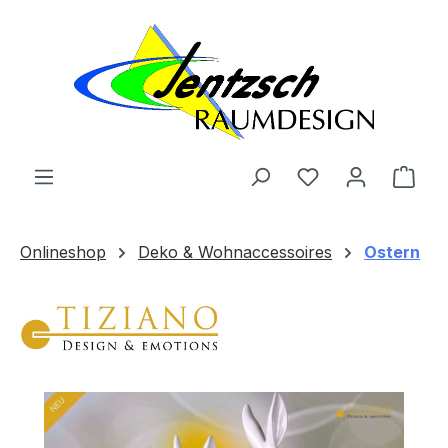
Zum Hauptinhalt springen
Ware
Onlineshop
Deko & Wohnaccessoires
Ostern
Bildergalerie überspringen