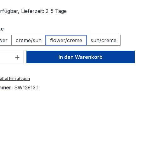
fügbar, Lieferzeit: 2-5 Tage
auswählen
te
wer
creme/sun
flower/creme
sun/creme
 Anzahl: Gib den gewünschten Wert ein 
In den Warenkorb
ttel hinzufügen
mmer:
SW12613.1