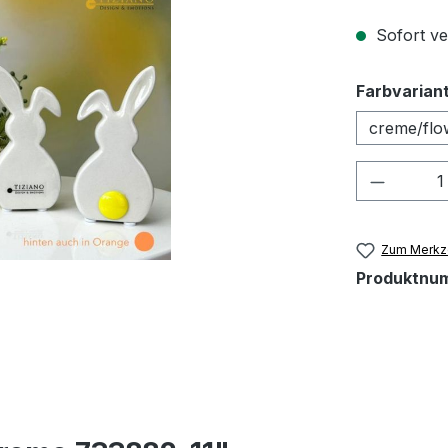
Sofort ver
Farbvarian
creme/flo
Produkt
Zum Merkze
Produktnu