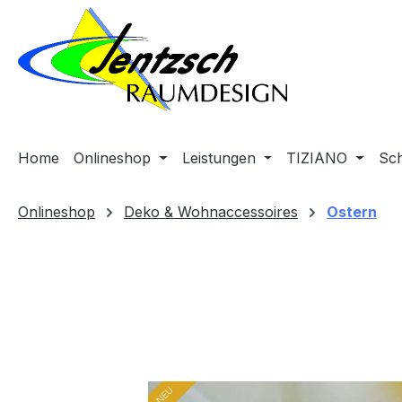
m Hauptinhalt springen
Zur Suche springen
Zur Hauptnavigation springen
Home
Onlineshop
Leistungen
TIZIANO
Sc
Onlineshop
Deko & Wohnaccessoires
Ostern
Bildergalerie überspringen