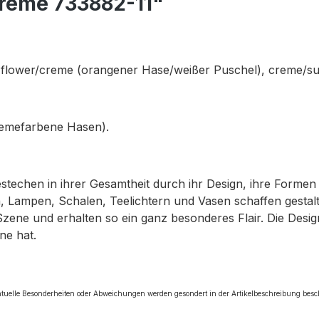
creme 733882-11"
 flower/creme
(orangener Hase/weißer Puschel)
, creme/s
remefarbene Hasen).
bestechen in ihrer Gesamtheit durch ihr Design, ihre Forme
 Lampen, Schalen, Teelichtern und Vasen schaffen gestalte
Szene und erhalten so ein ganz besonderes Flair. Die Des
ne hat.
tuelle Besonderheiten oder Abweichungen werden gesondert in der Artikelbeschreibung bes