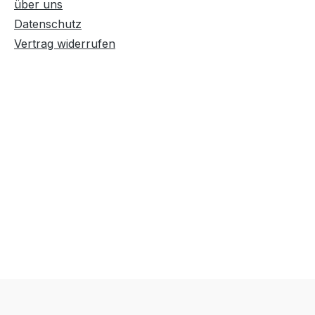
über uns
Datenschutz
Vertrag widerrufen
Text vergrößern
Hochkontrastmodus
Farben invertieren
Monochrom
Niedrige Sättigung
Hohe Sättigung
Links unterstreichen
Gut lesbare Schrift
Überschriften
Animationen stoppen
hervorheben