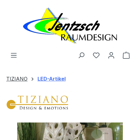
Zum Hauptinhalt springen
Ware
TIZIANO
LED-Artikel
Bildergalerie überspringen