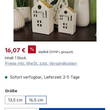
Verkaufspreis:
%
16,07 €
Regulärer Preis:
22,95 €
(29.98% gespart)
Inhalt:
1 Stück
Preise inkl. MwSt. zzgl. Versandkosten
Sofort verfügbar, Lieferzeit: 2-5 Tage
auswählen
Größe
13,5 cm
16,5 cm