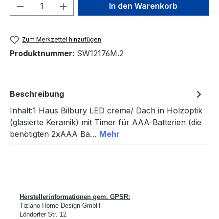
Produkt Anzahl: Gib den gewünschten We
In den Warenkorb
Zum Merkzettel hinzufügen
Produktnummer:
SW12176M.2
Beschreibung
Inhalt:1 Haus Bilbury LED creme/ Dach in Holzoptik
(glasierte Keramik) mit Timer für AAA-Batterien (die
benötigten 2xAAA Ba…
Mehr
Herstellerinformationen gem. GPSR:
Tiziano Home Design GmbH
L
ö
hdorfer Str. 12