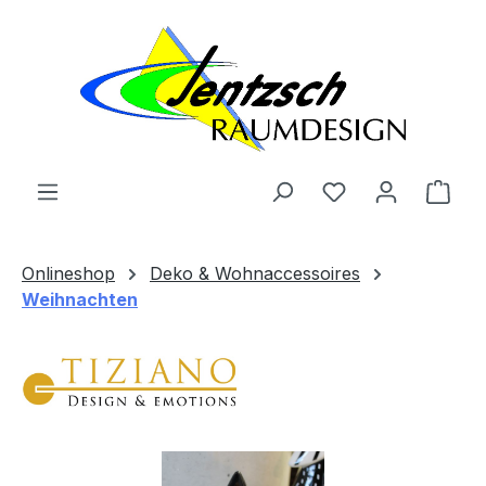
Zum Hauptinhalt springen
Ware
Onlineshop
Deko & Wohnaccessoires
Weihnachten
Bildergalerie überspringen