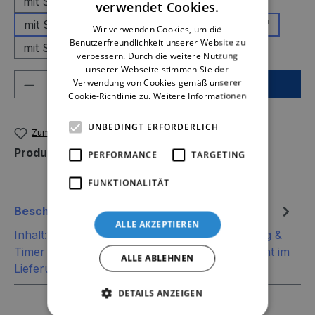
mit Schriftzug "Die Familie..."
verwendet Cookies.
mit Schriftzug "Zuhause ist es am Schönsten"
Wir verwenden Cookies, um die
Benutzerfreundlichkeit unserer Website zu
mit Schriftzug ...sondern ein Gefühl"
verbessern. Durch die weitere Nutzung
unserer Webseite stimmen Sie der
Produkt Anzahl: Gib den gewünschten We
Verwendung von Cookies gemäß unserer
In den Warenkorb
Cookie-Richtlinie zu.
Weitere Informationen
UNBEDINGT ERFORDERLICH
Zum Merkzettel hinzufügen
Produktnummer:
733822-12
PERFORMANCE
TARGETING
FUNKTIONALITÄT
Beschreibung
ALLE AKZEPTIEREN
Inhalt:1 Haus Portofino LED 12cm mit Schriftzug &
Timer (die benötigten 2xAAA Batterien sind nicht im
ALLE ABLEHNEN
Lieferumfang entha…
Mehr
DETAILS ANZEIGEN