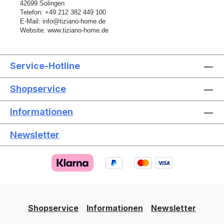
42699 Solingen
Telefon:
+49 212 382 449 100
E-Mail:
info@tiziano-home.de
Website:
www.tiziano-home.de
Service-Hotline
Shopservice
Informationen
Newsletter
Text vergrößern
Hochkontrastmodus
Farben invertieren
Monochrom
Niedrige Sättigung
Hohe Sättigung
Shopservice
Informationen
Newsletter
Links unterstreichen
Gut lesbare Schrift