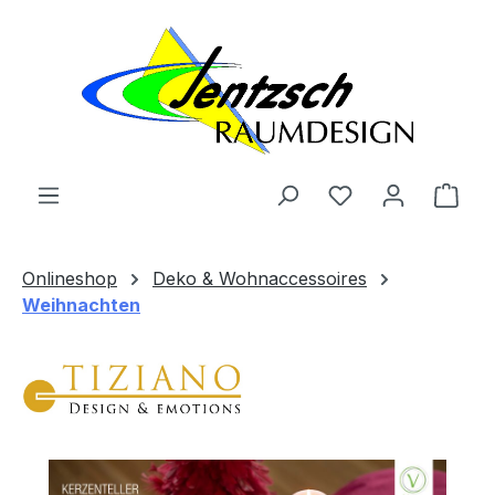
Zum Hauptinhalt springen
Ware
Onlineshop
Deko & Wohnaccessoires
Weihnachten
Bildergalerie überspringen