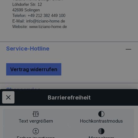
hergestellt, so dass jedes seinen ganz
L
ö
hdorfer Str. 12
eigenen Zauber inne hat. Hinweis:Die
42699 Solingen
Telefon:
+49 212 382 449 100
Maßangaben entsprechen der
E-Mail:
info@tiziano-home.de
Herstellerangabe von Tiziano und sind ca-
Website:
www.tiziano-home.de
Werte. Eventuelle Besonderheiten oder
Abweichungen werden gesondert in der
Artikelbeschreibung beschrieben.
Service-Hotline
Vertrag widerrufen
Shopservice
Barrierefreiheit
Informationen
Newsletter
Text vergrößern
Hochkontrastmodus