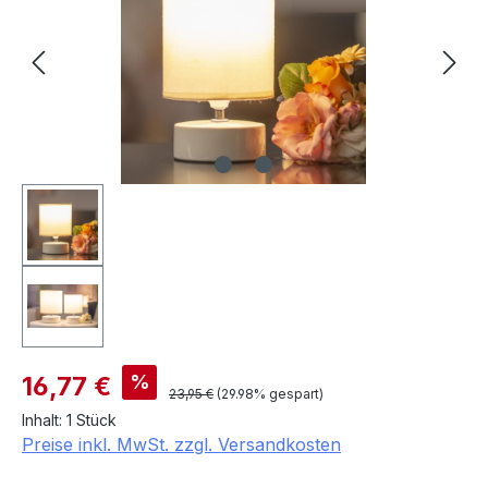
Verkaufspreis:
%
16,77 €
Regulärer Preis:
23,95 €
(29.98% gespart)
Inhalt:
1 Stück
Preise inkl. MwSt. zzgl. Versandkosten