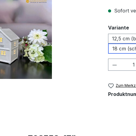
Sofort ver
au
Variante
12,5 cm (
18 cm (sc
Produkt
Zum Merkze
Produktnu