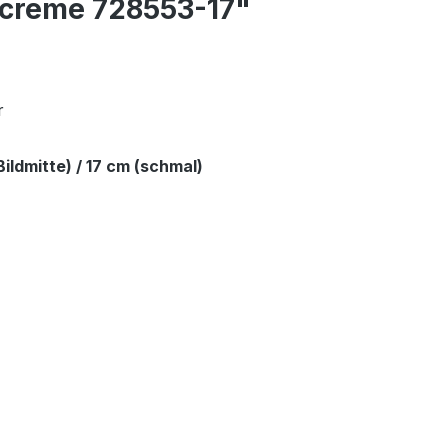
 creme 728553-17"
r
Bildmitte) / 17 cm (schmal)