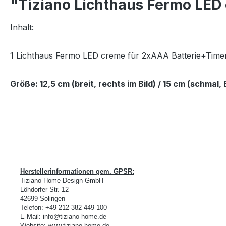
"Tiziano Lichthaus Fermo LED
Inhalt:
1 Lichthaus Fermo LED creme für 2xAAA Batterie+Time
Größe: 12,5 cm (breit, rechts im Bild) / 15 cm (schmal, 
Herstellerinformationen gem. GPSR:
Tiziano Home Design GmbH
L
ö
hdorfer Str. 12
42699 Solingen
Telefon:
+49 212 382 449 100
E-Mail:
info@tiziano-home.de
Website:
www.tiziano-home.de