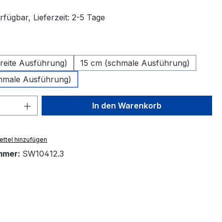
fügbar, Lieferzeit: 2-5 Tage
swählen
breite Ausführung)
15 cm (schmale Ausführung)
hmale Ausführung)
 Anzahl: Gib den gewünschten Wert ein 
In den Warenkorb
ttel hinzufügen
mmer:
SW10412.3