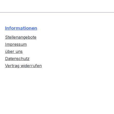
Informationen
Stellenangebote
Impressum
über uns
Datenschutz
Vertrag widerrufen
Text vergrößern
Hochkontrastmodus
Farben invertieren
Monochrom
Niedrige Sättigung
Hohe Sättigung