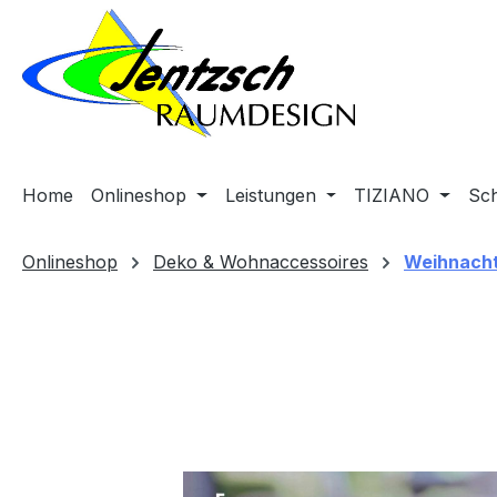
m Hauptinhalt springen
Zur Suche springen
Zur Hauptnavigation springen
Home
Onlineshop
Leistungen
TIZIANO
Sc
Onlineshop
Deko & Wohnaccessoires
Weihnach
Bildergalerie überspringen