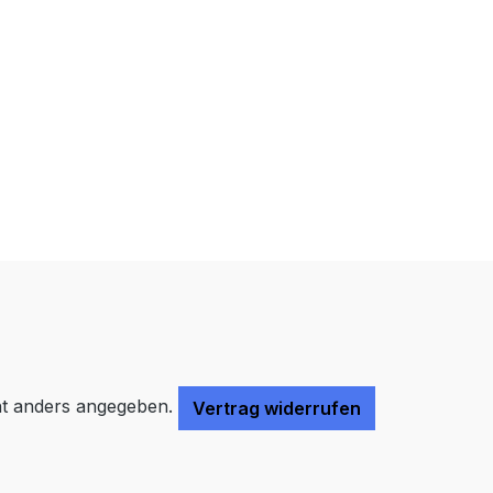
Farben invertieren
Monochrom
Niedrige Sättigung
Hohe Sättigung
Links unterstreichen
Gut lesbare Schrift
Überschriften
Animationen stoppen
hervorheben
Großer Cursor
Leseführung
t anders angegeben.
Vertrag widerrufen
Bilder ausblenden
Zurücksetzen