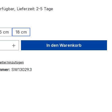
fügbar, Lieferzeit: 2-5 Tage
ählen
5 cm
18 cm
 Anzahl: Gib den gewünschten Wert ein 
In den Warenkorb
ttel hinzufügen
mmer:
SW13029.3