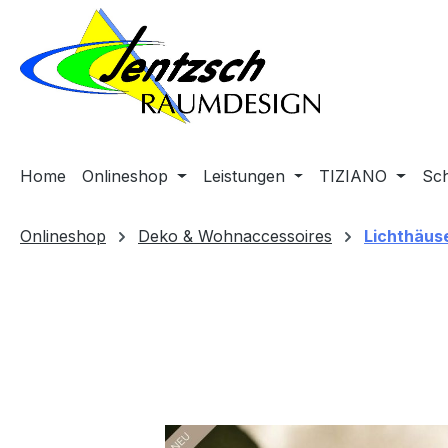
m Hauptinhalt springen
Zur Suche springen
Zur Hauptnavigation springen
Home
Onlineshop
Leistungen
TIZIANO
Sc
Onlineshop
Deko & Wohnaccessoires
Lichthäus
Bildergalerie überspringen