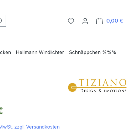
0,00 €
Ware
ecken
Hellmann Windlichter
Schnäppchen %%%
eis:
€
. MwSt. zzgl. Versandkosten