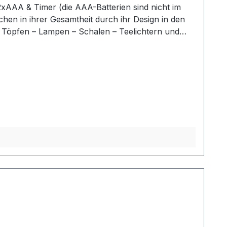
2xAAA & Timer (die AAA-Batterien sind nicht im
chen in ihrer Gesamtheit durch ihr Design in den
 Töpfen – Lampen – Schalen – Teelichtern und
en Ihr zu Hause liebevoll in Szene und erhalten
weis:Die Maßangaben entsprechen der
ondert in der Artikelbeschreibung beschrieben.