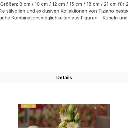
Größen: 8 cm / 10 cm / 12 cm / 15 cm / 18 cm / 21 cm für 
ie stilvollen und exklusiven Kollektionen von Tiziano beste
fache Kombinationsmöglichkeiten aus Figuren – Kübeln und
vidualität. Setzen Sie mit Ihrem ausgewählten Designobjekt
fwendiger Handarbeit – jedes mit ganz eigenem Zauber. Hin
 Eventuelle Besonderheiten oder Abweichungen werden ges
Details