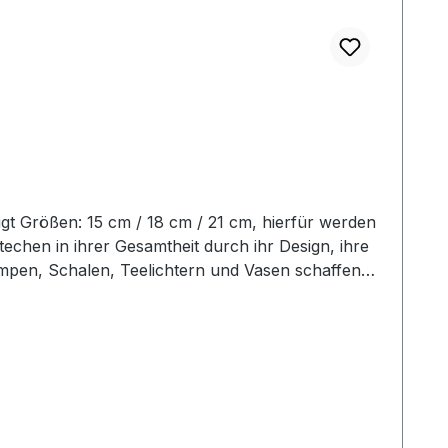
gt Größen: 15 cm / 18 cm / 21 cm, hierfür werden
techen in ihrer Gesamtheit durch ihr Design, ihre
mpen, Schalen, Teelichtern und Vasen schaffen
voll in Szene und erhalten so ein ganz besonderes
Zauber inne hat. Hinweis:Die Maßangaben
ngen werden gesondert in der Artikelbeschreibung