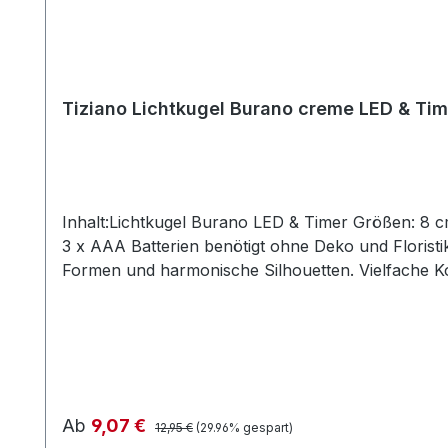
Tiziano Lichtkugel Burano creme LED & Tim
Inhalt:Lichtkugel Burano LED & Timer Größen: 8 cm
3 x AAA Batterien benötigt ohne Deko und Floristik
Formen und harmonische Silhouetten. Vielfache K
gestalterischen Raum für mehr Individualität. Set
Flair. Die Designerstücke werden in aufwendiger H
entsprechen der Herstellerangabe von Tiziano un
beschrieben.
Regulärer Preis:
Verkaufspreis:
Ab
9,07 €
12,95 €
(29.96% gespart)