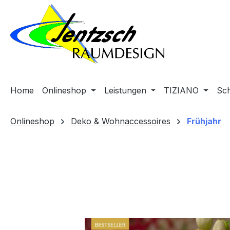
m Hauptinhalt springen
Zur Suche springen
Zur Hauptnavigation springen
Home
Onlineshop
Leistungen
TIZIANO
Sc
Onlineshop
Deko & Wohnaccessoires
Frühjahr
Bildergalerie überspringen