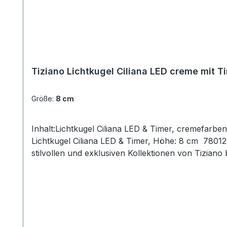
Tiziano Lichtkugel Ciliana LED creme mit T
Größe:
8 cm
Inhalt:Lichtkugel Ciliana LED & Timer, cremefarbe
Lichtkugel Ciliana LED & Timer, Höhe: 8 cm 780122
stilvollen und exklusiven Kollektionen von Tizian
Kombinationsmöglichkeiten aus Figuren – Kübeln 
Individualität. Setzen Sie mit Ihrem ausgewählten 
aufwendiger Handarbeit – jedes mit ganz eigenem
Eventuelle Besonderheiten oder Abweichungen we