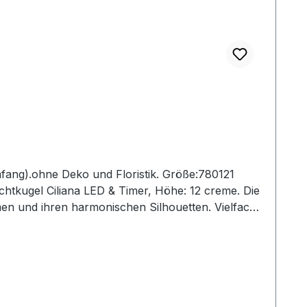
mfang).ohne Deko und Floristik. Größe:780121
chtkugel Ciliana LED & Timer, Höhe: 12 creme. Die
rmen und ihren harmonischen Silhouetten. Vielfache
haffen gestalterischen Raum für mehr
 so eine ganz besonderes Flair. Hergestellt in
erangabe von Tiziano und sind ca-Werte.