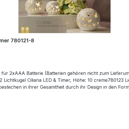
imer 780121-8
n für 2xAAA Batterie (Batterien gehören nicht zum Lieferu
 Lichtkugel Ciliana LED & Timer, Höhe: 10 creme780123 Li
o bestechen in ihrer Gesamtheit durch ihr Design in den Fo
und Töpfen – Lampen – Schalen – Teelichtern und Vasen sc
Designobjekten Ihr zu Hause liebevoll in Szene und erhalten
 Zauber. Hinweis:Die Maßangaben entsprechen der Herstell
rden gesondert in der Artikelbeschreibung beschrieben.