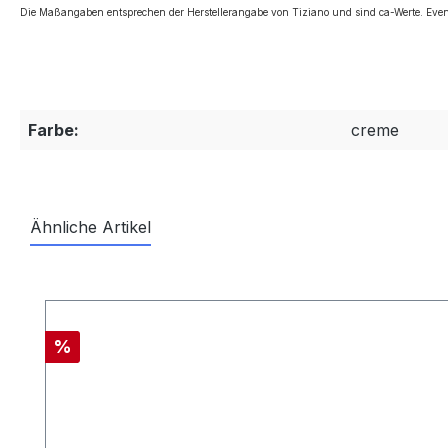
Die Maßangaben entsprechen der Herstellerangabe von Tiziano und sind ca-Werte. Even
Farbe:
creme
Ähnliche Artikel
Produktgalerie überspringen
Rabatt
%