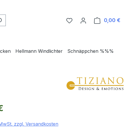
0,00 €
Ware
ecken
Hellmann Windlichter
Schnäppchen %%%
eis:
€
. MwSt. zzgl. Versandkosten