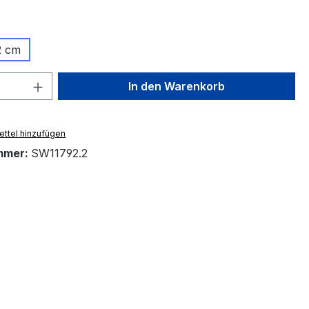
ählen
2 cm
 Anzahl: Gib den gewünschten Wert ein 
In den Warenkorb
ttel hinzufügen
mmer:
SW11792.2