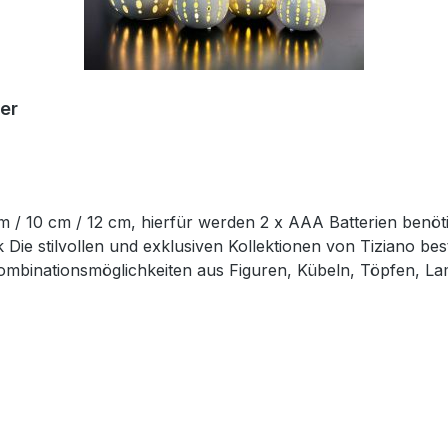
er
 / 10 cm / 12 cm, hierfür werden 2 x AAA Batterien benöti
 Die stilvollen und exklusiven Kollektionen von Tiziano bes
ombinationsmöglichkeiten aus Figuren, Kübeln, Töpfen, La
zen Sie mit ausgewählten Designobjekten Ihr zu Hause liebe
andarbeit hergestellt, so dass jedes seinen ganz eigenen 
d sind ca-Werte. Eventuelle Besonderheiten oder Abweichu