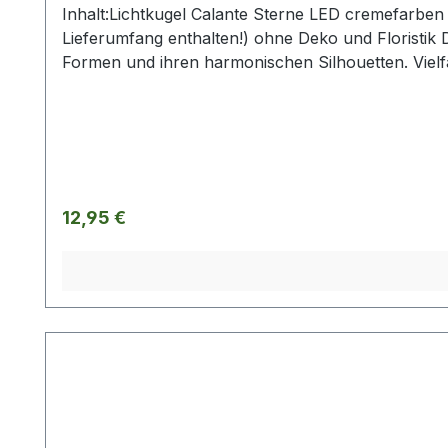
Inhalt:Lichtkugel Calante Sterne LED cremefarben 
Lieferumfang enthalten!) ohne Deko und Floristik D
Formen und ihren harmonischen Silhouetten. Viel
Vasen schaffen gestalterischen Raum für mehr Indi
so eine ganz besonderes Flair. Hergestellt in au
Herstellerangabe von Tiziano und sind ca-Werte.
Regulärer Preis:
12,95 €