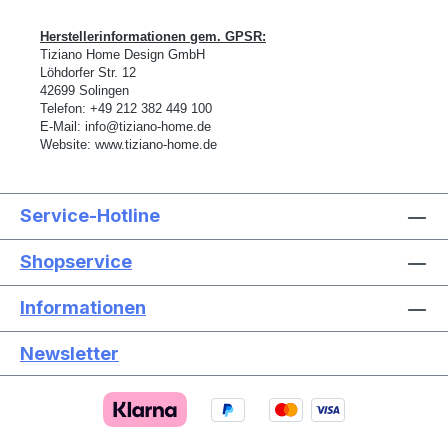
eine ganz besonderes Flair. Hergestellt in
Herstellerinformationen gem. GPSR:
aufwendiger Handarbeit – jedes mit ganz
Tiziano Home Design GmbH
eigenem Zauber. Hinweis:Die Maßangaben
L
ö
hdorfer Str. 12
entsprechen der Herstellerangabe von
42699 Solingen
Telefon:
+49 212 382 449 100
Tiziano und sind ca-Werte. Eventuelle
E-Mail:
info@tiziano-home.de
Besonderheiten oder Abweichungen
Website:
www.tiziano-home.de
werden gesondert in der
Artikelbeschreibung beschrieben.
Service-Hotline
Shopservice
Informationen
Newsletter
Text vergrößern
Hochkontrastmodus
Farben invertieren
Monochrom