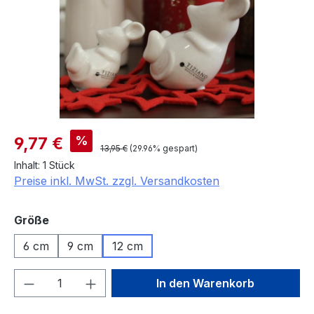
Verkaufspreis:
%
9,77 €
Regulärer Preis:
13,95 €
(29.96% gespart)
Inhalt:
1 Stück
Preise inkl. MwSt. zzgl. Versandkosten
auswählen
Größe
6 cm
9 cm
12 cm
Produkt Anzahl: Gib den gewünschten We
In den Warenkorb