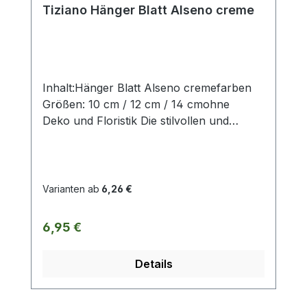
Tiziano Hänger Blatt Alseno creme
Inhalt:Hänger Blatt Alseno cremefarben
Größen: 10 cm / 12 cm / 14 cmohne
Deko und Floristik Die stilvollen und
exklusiven Kollektionen von Tiziano
bestechen in ihrer Gesamtheit durch ihr
Design in den Formen und ihren
harmonischen Silhouetten. Vielfache
Varianten ab
6,26 €
Kombinationsmöglichkeiten aus Figuren –
Kübeln und Töpfen – Lampen – Schalen –
Regulärer Preis:
6,95 €
Teelichtern und Vasen schaffen
gestalterischen Raum für mehr
Details
Individualität. Setzen Sie mit Ihrem
ausgewählten Designobjekten Ihr zu
Hause liebevoll in Szene und erhalten so