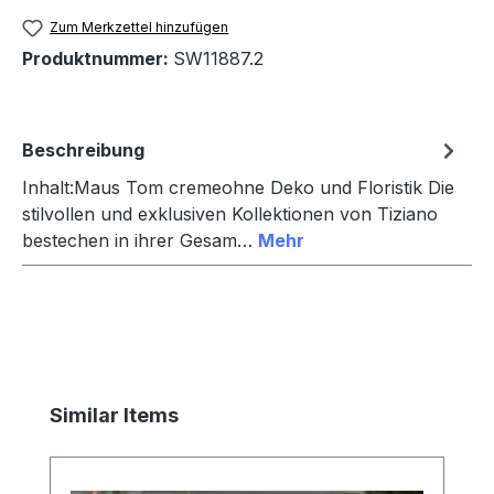
Zum Merkzettel hinzufügen
Produktnummer:
SW11887.2
Beschreibung
Inhalt:Maus Tom cremeohne Deko und Floristik Die
stilvollen und exklusiven Kollektionen von Tiziano
bestechen in ihrer Gesam…
Mehr
Produktgalerie überspringen
Similar Items