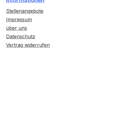
Informationen
Stellenangebote
Impressum
über uns
Datenschutz
Vertrag widerrufen
Text vergrößern
Hochkontrastmodus
Farben invertieren
Monochrom
Niedrige Sättigung
Hohe Sättigung
Links unterstreichen
Gut lesbare Schrift