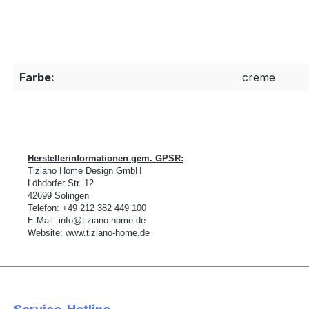
Farbe:
creme
Herstellerinformationen gem. GPSR:
Tiziano Home Design GmbH
L
ö
hdorfer Str. 12
42699 Solingen
Telefon:
+49 212 382 449 100
E-Mail:
info@tiziano-home.de
Website:
www.tiziano-home.de