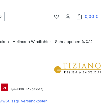
0,00 €
Ware
ecken
Hellmann Windlichter
Schnäppchen %%%
is:
%
Regulärer Preis:
9,95 €
(30.05% gespart)
. MwSt. zzgl. Versandkosten