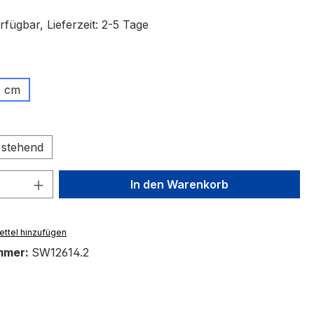
fügbar, Lieferzeit: 2-5 Tage
ählen
2 cm
tion ist zurzeit nicht verfügbar.)
swählen
stehend
 Anzahl: Gib den gewünschten Wert ein 
In den Warenkorb
ttel hinzufügen
mmer:
SW12614.2