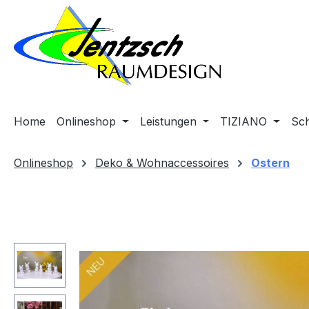
m Hauptinhalt springen
Zur Suche springen
Zur Hauptnavigation springen
Home
Onlineshop
Leistungen
TIZIANO
Sc
Onlineshop
Deko & Wohnaccessoires
Ostern
Bildergalerie überspringen