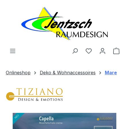
Zum Hauptinhalt springen
Ware
Onlineshop
Deko & Wohnaccessoires
Mare
Bildergalerie überspringen