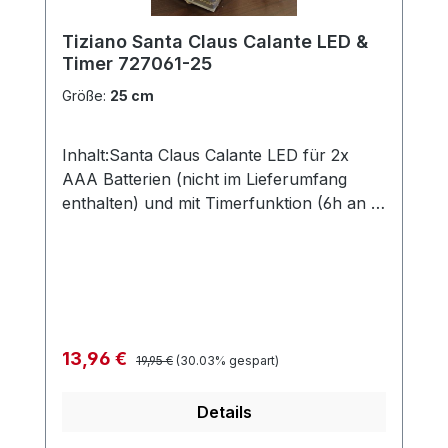
Tiziano Santa Claus Calante LED &
Timer 727061-25
Größe:
25 cm
Inhalt:Santa Claus Calante LED für 2x
AAA Batterien (nicht im Lieferumfang
enthalten) und mit Timerfunktion (6h an /
18h aus)Höhe: 25 cm / 30 cm / 35
cmohne Deko und Floristik Die stilvollen
und exklusiven Kollektionen von Tiziano
bestechen in ihrer Gesamtheit durch ihr
Design, ihre Formen und harmonische
Silhouetten. Vielfache
Regulärer Preis:
Verkaufspreis:
13,96 €
19,95 €
(30.03% gespart)
Kombinationsmöglichkeiten aus Figuren,
Kübeln, Töpfen, Lampen, Schalen,
Details
Teelichtern und Vasen schaffen
gestalterischen Raum für mehr