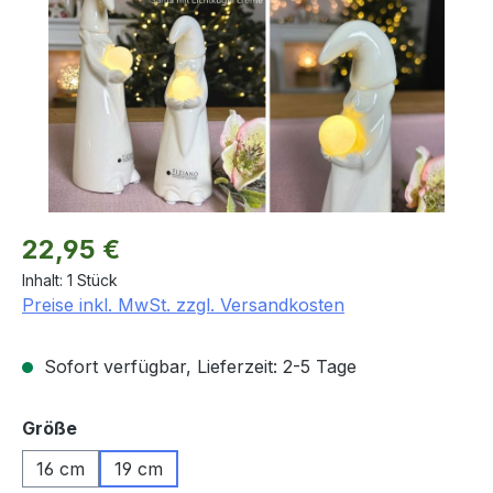
Regulärer Preis:
22,95 €
Inhalt:
1 Stück
Preise inkl. MwSt. zzgl. Versandkosten
Sofort verfügbar, Lieferzeit: 2-5 Tage
auswählen
Größe
16 cm
19 cm