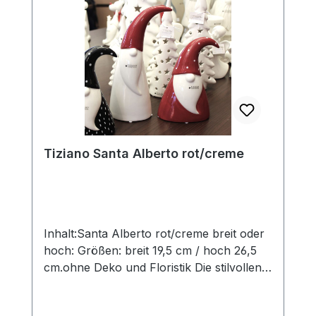
werden in aufwendiger Handarbeit
hergestellt, so dass jedes seinen ganz
eigenen Zauber inne hat. Hinweis:Die
Maßangaben entsprechen der
Herstellerangabe von Tiziano und sind ca-
Werte. Eventuelle Besonderheiten oder
Abweichungen werden gesondert in der
Artikelbeschreibung beschrieben.
Tiziano Santa Alberto rot/creme
Inhalt:Santa Alberto rot/creme breit oder
hoch: Größen: breit 19,5 cm / hoch 26,5
cm.ohne Deko und Floristik Die stilvollen
und exklusiven Kollektionen von Tiziano
bestechen in ihrer Gesamtheit durch ihr