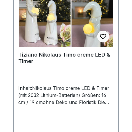
hergestellt, so dass jedes seinen ganz
eigenen Zauber inne hat. Hinweis:Die
Maßangaben entsprechen der
Herstellerangabe von Tiziano und sind ca-
Werte. Eventuelle Besonderheiten oder
Abweichungen werden gesondert in der
Artikelbeschreibung beschrieben.
Tiziano Nikolaus Timo creme LED &
Timer
Inhalt:Nikolaus Timo creme LED & Timer
(mit 2032 Lithium-Batterien) Größen: 16
cm / 19 cmohne Deko und Floristik Die
stilvollen und exklusiven Kollektionen von
Tiziano bestechen in ihrer Gesamtheit
durch ihr Design. ihre Formen und
harmonische Silhouetten. Vielfache