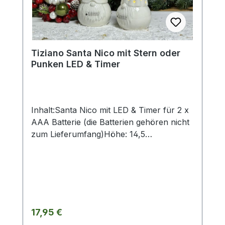
Maßangaben entsprechen der
Herstellerangabe von Tiziano und sind ca-
Werte. Eventuelle Besonderheiten oder
Abweichungen werden gesondert in der
Tiziano Santa Nico mit Stern oder
Artikelbeschreibung beschrieben.
Punken LED & Timer
Inhalt:Santa Nico mit LED & Timer für 2 x
AAA Batterie (die Batterien gehören nicht
zum Lieferumfang)Höhe: 14,5
cmVarinaten: Stern / Punkteohne Deko
und Floristik Die stilvollen und exklusiven
Kollektionen von Tiziano bestechen in
ihrer Gesamtheit durch ihr Design. ihre
Formen und harmonische
Silhouetten. Vielfache
Regulärer Preis:
17,95 €
Kombinationsmöglichkeiten aus Figuren.