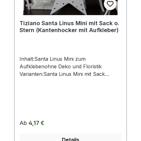
Artikelbeschreibung beschrieben.
Tiziano Santa Linus Mini mit Sack o.
Stern (Kantenhocker mit Aufkleber)
Inhalt:Santa Linus Mini zum
Aufklebenohne Deko und Floristik
Varianten:Santa Linus Mini mit Sack
(HxBxT: 8x3x5 cm) / Santa Linus Mini mit
Stern (HxBxT: 9x3x3 cm) Die stilvollen
und exklusiven Kollektionen von Tiziano
bestechen in ihrer Gesamtheit durch ihr
Design. ihre Formen und harmonische
Silhouetten. Vielfache
Regulärer Preis:
Ab
4,17 €
Kombinationsmöglichkeiten aus Figuren.
Kübeln.Töpfen. Lampen. Schalen.
Details