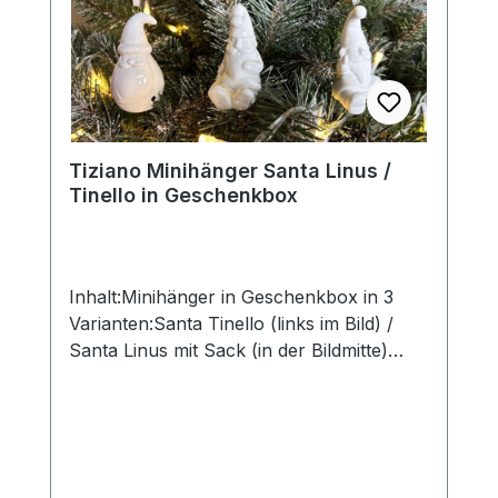
eigenem Zauber. Hinweis:Die Maßangaben
entsprechen der Herstellerangabe von
Tiziano und sind ca-Werte. Eventuelle
Besonderheiten oder Abweichungen
werden gesondert in der
Artikelbeschreibung beschrieben.
Tiziano Minihänger Santa Linus /
Tinello in Geschenkbox
Inhalt:Minihänger in Geschenkbox in 3
Varianten:Santa Tinello (links im Bild) /
Santa Linus mit Sack (in der Bildmitte)
oder sitzend (rechts im Bild)Höhe: ca. 6
cmohne Deko und Floristik Die stilvollen
und exklusiven Kollektionen von Tiziano
bestechen in ihrer Gesamtheit durch ihr
Design. ihre Formen und harmonische