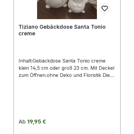
Abweichungen werden gesondert in der
Artikelbeschreibung beschrieben.
Tiziano Gebäckdose Santa Tonio
creme
Inhalt:Gebäckdose Santa Tonio creme
klein 14,5 cm oder groß 23 cm. Mit Deckel
zum Öffnen.ohne Deko und Floristik Die
stilvollen und exklusiven Kollektionen von
Tiziano bestechen in ihrer Gesamtheit
durch ihr Design, ihre Formen und
harmonische Silhouetten. Vielfache
Kombinationsmöglichkeiten aus Figuren,
Kübeln, Töpfen, Lampen, Schalen,
Regulärer Preis:
Ab
19,95 €
Teelichtern und Vasen schaffen
gestalterischen Raum für mehr