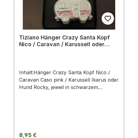
Werte. Eventuelle Besonderheiten oder
Abweichungen werden gesondert in der
Artikelbeschreibung beschrieben.
Tiziano Hänger Crazy Santa Kopf
Nico / Caravan / Karussell oder
Hund
Inhalt:Hänger Crazy Santa Kopf Nico /
Caravan Caso pink / Karussell Ikarus oder
Hund Rocky, jeweil in schwarzem
Geschenkkarton. Größe ca. 6 cm. ohne
Deko und Floristik Die stilvollen und
exklusiven Kollektionen von Tiziano
bestechen in ihrer Gesamtheit durch ihr
Design, ihre Formen und harmonische
Silhouetten. Vielfache
Regulärer Preis:
8,95 €