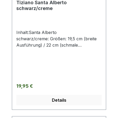
Tiziano Santa Alberto
schwarz/creme
Inhalt:Santa Alberto
schwarz/creme: Größen: 19,5 cm (breite
Ausführung) / 22 cm (schmale
Ausführung, weiße Zipfelmütze mit
schwarzen Punkten).ohne Deko und
Floristik Die stilvollen und exklusiven
Kollektionen von Tiziano bestechen in
ihrer Gesamtheit durch ihr Design, ihre
Formen und harmonische
Regulärer Preis:
19,95 €
Silhouetten. Vielfache
Kombinationsmöglichkeiten aus Figuren,
Details
Kübeln, Töpfen, Lampen, Schalen,
Teelichtern und Vasen schaffen
gestalterischen Raum für mehr