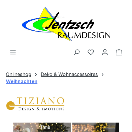
Zum Hauptinhalt springen
Ware
Onlineshop
Deko & Wohnaccessoires
Weihnachten
Bildergalerie überspringen