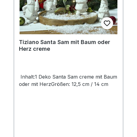
eigenen Zauber inne hat. Hinweis:Die
Maßangaben entsprechen der
Herstellerangabe von Tiziano und sind ca-
Text vergrößern
Hochkontrastmodus
Werte. Eventuelle Besonderheiten oder
Abweichungen werden gesondert in der
Tiziano Santa Sam mit Baum oder
Artikelbeschreibung beschrieben.
Farben invertieren
Monochrom
Herz creme
Niedrige Sättigung
Hohe Sättigung
Inhalt:1 Deko Santa Sam creme mit Baum
Links unterstreichen
Gut lesbare Schrift
oder mit HerzGrößen: 12,5 cm / 14 cm
Animationen stoppen
Überschriften hervorheben
Großer Cursor
Leseführung
Bilder ausblenden
Zurücksetzen