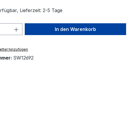
fügbar, Lieferzeit: 2-5 Tage
 Anzahl: Gib den gewünschten Wert ein 
In den Warenkorb
ttel hinzufügen
mmer:
SW12692