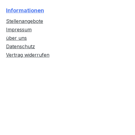
Informationen
Stellenangebote
Impressum
über uns
Datenschutz
Vertrag widerrufen
Text vergrößern
Hochkontrastmodus
Farben invertieren
Monochrom
Niedrige Sättigung
Hohe Sättigung
Links unterstreichen
Gut lesbare Schrift