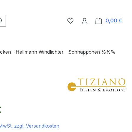
0,00 €
Ware
ecken
Hellmann Windlichter
Schnäppchen %%%
eis:
€
. MwSt. zzgl. Versandkosten