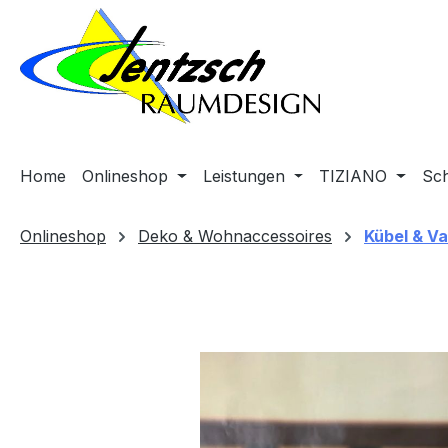
m Hauptinhalt springen
Zur Suche springen
Zur Hauptnavigation springen
Home
Onlineshop
Leistungen
TIZIANO
Sc
Onlineshop
Deko & Wohnaccessoires
Kübel & V
Bildergalerie überspringen