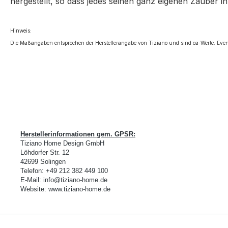
hergestellt, so dass jedes seinen ganz eigenen Zauber in
Hinweis:
Die Maßangaben entsprechen der Herstellerangabe von Tiziano und sind ca-Werte. Even
Herstellerinformationen gem. GPSR:
Tiziano Home Design GmbH
L
ö
hdorfer Str. 12
42699 Solingen
Telefon:
+49 212 382 449 100
E-Mail:
info@tiziano-home.de
Website:
www.tiziano-home.de